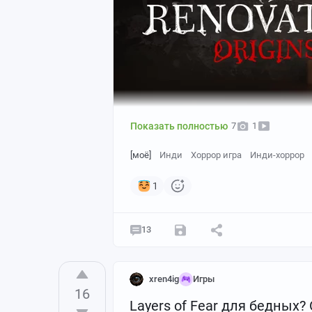
Показать полностью
7
1
[моё]
Инди
Хоррор игра
Инди-хоррор
1
13
xren4ig
Игры
16
Layers of Fear для бедных?