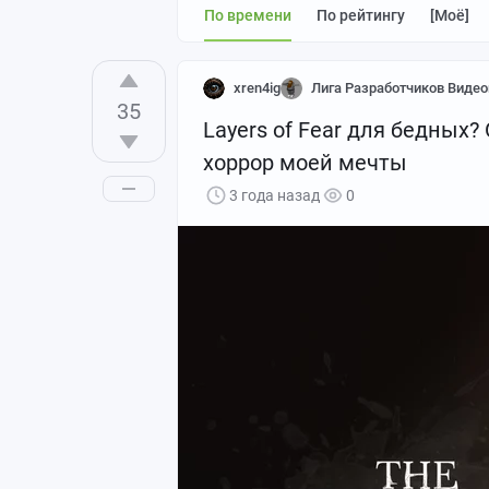
По времени
По рейтингу
[моё]
xren4ig
Лига Разработчиков Видео
35
Layers of Fear для бедных?
хоррор моей мечты
3 года назад
0