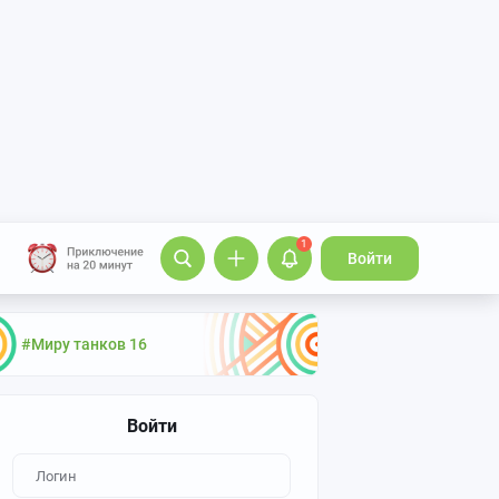
1
Войти
#Миру танков 16
Войти