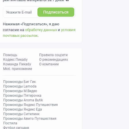
Подписаться
Нажимая «Подписаться», я даю
согласие на
обработку данных
и
условия
почтовых рассылок
.
Помощь
Правила соцсети
Кодекс Пикабу
О рекомендациях
Команда Пикабу
О компании
Моб. приложение
Промокоды Биг Гик
Промокоды Lamoda
Промокоды М.Видео
Промокоды Пятерочка
Промокоды Aroma Butik
Промокоды Яндекс Путешествия
Промокоды Яндекс Еда
Промокоды Ситилинк
Промокоды Авито Путешествия
Постила
Футбол сегодня