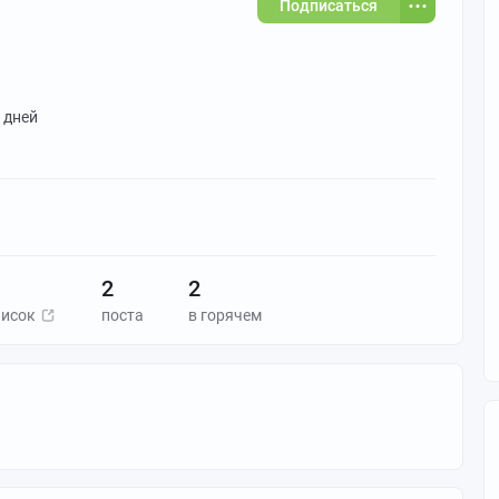
Подписаться
5 дней
2
2
писок
поста
в горячем