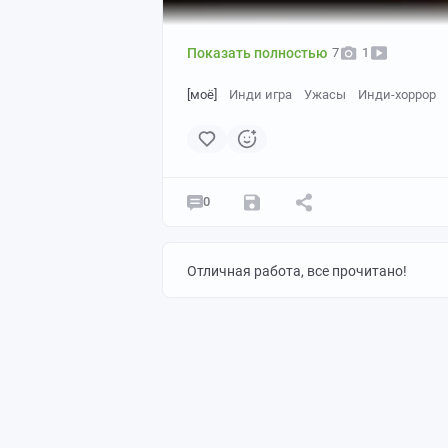
Показать полностью
7
1
[моё]
Инди игра
Ужасы
Инди-хоррор
0
Отличная работа, все прочитано!