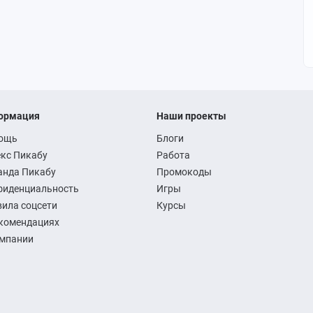
ормация
Наши проекты
ощь
Блоги
кс Пикабу
Работа
анда Пикабу
Промокоды
фиденциальность
Игры
ила соцсети
Курсы
комендациях
омпании