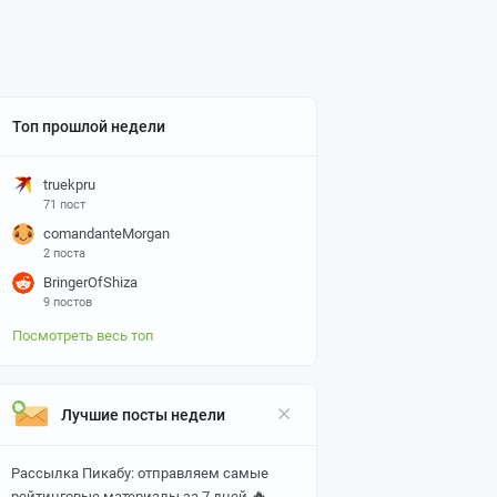
Топ прошлой недели
truekpru
71 пост
comandanteMorgan
2 поста
BringerOfShiza
9 постов
Посмотреть весь топ
Лучшие посты недели
Рассылка Пикабу: отправляем самые
🔥
рейтинговые материалы за 7 дней