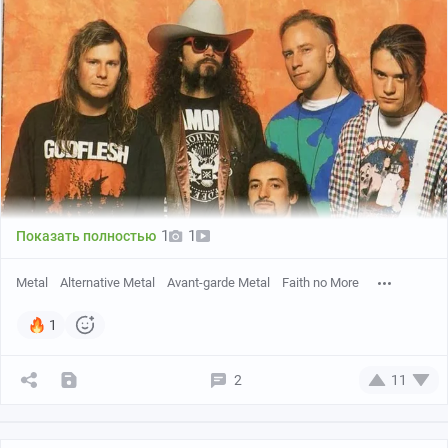
YouTube
12:18
●
1
1
Показать полностью
Metal
Alternative Metal
Avant-garde Metal
Faith no More
1
2
11