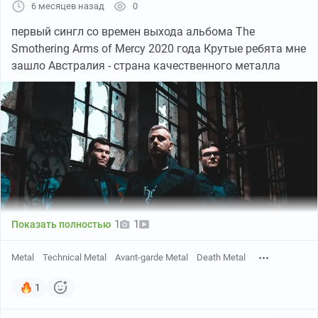
6 месяцев назад
0
первый сингл со времен выхода альбома The
Smothering Arms of Mercy 2020 года Крутые ребята мне
зашло Австралия - страна качественного металла
1
1
Показать полностью
Metal
Technical Metal
Avant-garde Metal
Death Metal
1
Remember Me As Fire (Новый сингл 2026 года)