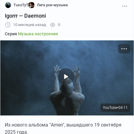
TuxoTyT
Лига рок-музыки
Igorrr — Daemoni
10 месяцев назад
0
Серия
Музыка настроения
From Out Of Nowhere (Альбом The Real Thing 1989 года)
YouTube
04:11
●
YouTube
03:34
●
Из нового альбома "Amen", вышедшего 19 сентября
2025 года.