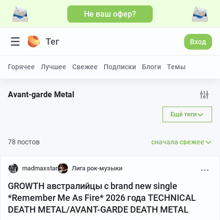
Не ваш офер?
Больше видео
Тег
Вход
Горячее
Лучшее
Свежее
Подписки
Блоги
Темы
Avant-garde Metal
Ещё теги
78 постов
сначала свежее
madmaxstar
Лига рок-музыки
GROWTH австралийцы с brand new single
*Remember Me As Fire* 2026 года TECHNICAL
DEATH METAL/AVANT-GARDE DEATH METAL