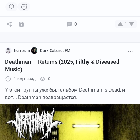
дисней и можно даже пустить радостную слезу, если к
этому моменту вы не ошалели от интенсивности
давления на барабанные перепонки.
0
1
Albumlink
- слушать по ссылкам
horror.fm
Dark Cabaret FM
Deathman — Returns (2025, Filthy & Diseased
Music)
1 год назад
0
У этой группы уже был альбом Deathman Is Dead, и
вот... Deathman возвращается.
YouTube
01:15:12
●
https://t.me/muz_obmylky
- телега, куда нынче, без неё.