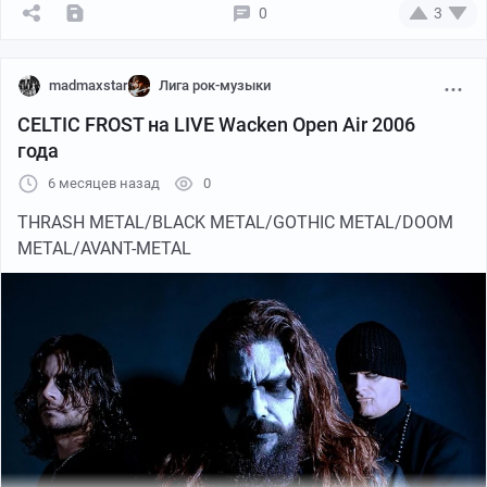
0
3
madmaxstar
Лига рок-музыки
CELTIC FROST на LIVE Wacken Open Air 2006
года
6 месяцев назад
0
THRASH METAL/BLACK METAL/GOTHIC METAL/DOOM
METAL/AVANT-METAL
YouTube
05:44
●