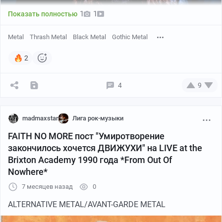
1
1
Показать полностью
Metal
Thrash Metal
Black Metal
Gothic Metal
2
4
9
madmaxstar
Лига рок-музыки
FAITH NO MORE пост "Умиротворение
Live at Wacken Open Air 2006 года
закончилось хочется ДВИЖУХИ" на LIVE at the
Brixton Academy 1990 года *From Out Of
Nowhere*
7 месяцев назад
0
ALTERNATIVE METAL/AVANT-GARDE METAL