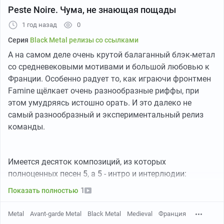
нумерологии и философии, но это мы пропустим и
Peste Noire. Чума, не знающая пощады
обратимся к музыке. Стены звука, сплошные
1 год назад
0
диссонантные тремоло, вокалист_ка (да-да, сильно
Серия
Black Metal релизы со ссылками
небинарный персонаж) визжит как рысь, которую
запихивают в ванную, но всё с обилием
А на самом деле очень крутой балаганный блэк-метал
симфонических элементов и увертюр с скрипками и
со средневековыми мотивами и большой любовью к
флейтами, а также с глитчами и какими то
Франции. Особенно радует то, как играючи фронтмен
брейккоровыми вставками. Звучит поначалу крайне
Famine щёлкает очень разнообразные риффы, при
экстремально и кажется, что 82 минуты выдержать
этом умудряясь истошно орать. И это далеко не
будет нереально. Заявленного блэк метала тут в
самый разнообразный и экспериментальный релиз
общем то нет, как жанра, просто имеющиеся
команды.
металлические элементы и приёмы чаще всего
относятся к блэку. Это что-то вроде наглухо отбитой
оркестровки к мюзиклу, причём не только в структуре,
Имеется десяток композиций, из которых
но и в настроении. То есть это авангардщина, но
полноценных песен 5, а 5 - интро и интерлюдии:
только в подаче. Она не пытается тебя задушить в
1
Показать полностью
каком-нибудь цикличном мраке, а наоборот
воодушевляет. На альбоме много прям светлых и
Metal
Avant-garde Metal
Black Metal
Medieval
Франция
духоподъёмных номеров, а ближе к концу идёт чистый