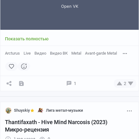
Показать полностью
𝗕𝗮𝗻𝗱: Arcturus
𝗦𝗼𝗻𝗴: Daemon Painter
Arcturus
Live
Видео
Видео ВК
Metal
Avant-garde Metal
𝗔𝗹𝗯𝘂𝗺: Sideshow Symphonies (2005)
𝗚𝗲𝗻𝗿𝗲𝘀: Avantgarde Black Metal
𝗟𝗶𝘃𝗲: Amager Bio, Copenhagen, Denmark
𝗬𝗲𝗮𝗿: 2017
1
2
𝗖𝗼𝘂𝗻𝘁𝗿𝘆: Norway
VK: Metal Music Live Shows
Shuyskiy
Лига метал-музыки
Thantifaxath - Hive Mind Narcosis (2023)
Микро-рецензия
1 год назад
0