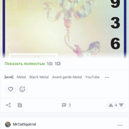
1
1
Показать полностью
[моё]
Metal
Black Metal
Avant-garde Metal
YouTube
3
4
Оооочень странная штука. Вообще это подаётся как
MrCatSquirrel
некий манифест, замешанный на марксизме