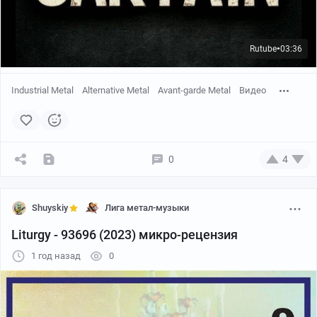
Rutube
03:36
●
Industrial Metal
Alternative Metal
Avant-garde Metal
Видео
0
4
Shuyskiy
Лига метал-музыки
Liturgy - 93696 (2023) микро-рецензия
1 год назад
0