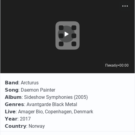
его арест, загадочное исчезновение и столь же
загадочную смерть. Сама банда характеризует это
всё, как почерневший deathska cabaretgrind. Ну...
можно сказать и так.
Пикабу
00:00
●
𝗕𝗮𝗻𝗱: Arcturus
𝗦𝗼𝗻𝗴: Daemon Painter
𝗔𝗹𝗯𝘂𝗺: Sideshow Symphonies (2005)
YouTube
35:53
●
𝗚𝗲𝗻𝗿𝗲𝘀: Avantgarde Black Metal
𝗟𝗶𝘃𝗲: Amager Bio, Copenhagen, Denmark
Послушать альбом
𝗬𝗲𝗮𝗿: 2017
𝗖𝗼𝘂𝗻𝘁𝗿𝘆: Norway