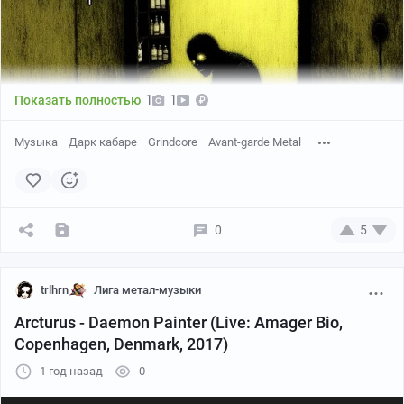
1
1
Показать полностью
Музыка
Дарк кабаре
Grindcore
Avant-garde Metal
0
5
trlhrn
Лига метал-музыки
Arcturus - Daemon Painter (Live: Amager Bio,
Returns — это странная, пьянящая и угрожающая
Copenhagen, Denmark, 2017)
история жизни ожившего трупа, который ищет мести
торговцам органами на черном рынке и
1 год назад
0
коррумпированным полицейским, ответственным за