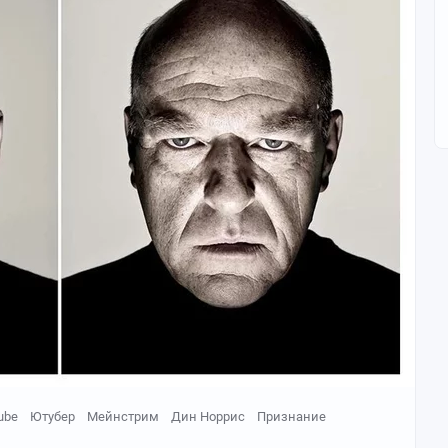
ube
Ютубер
Мейнстрим
Дин Норрис
Признание