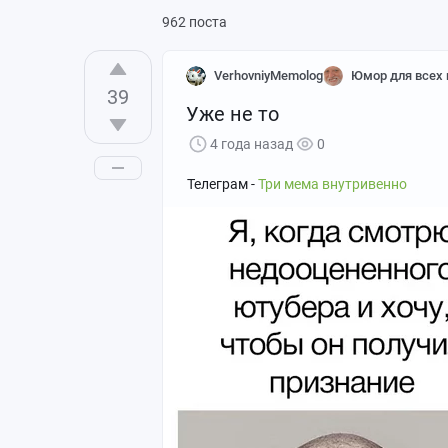
962 поста
VerhovniyMemolog
Юмор для всех 
39
Уже не то
4 года назад
0
Телеграм -
Три мема внутривенно