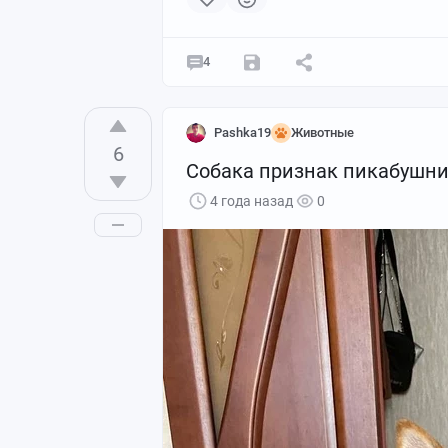
4
Pashka19
Животные
6
Собака признак пикабушн
4 года назад
0