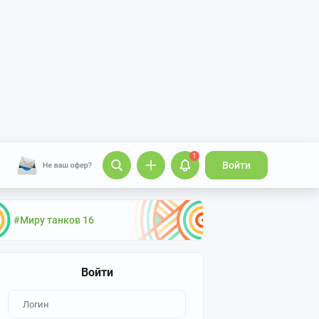
1
Войти
#Миру танков 16
Войти