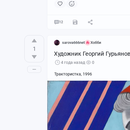
12
sarova666net
Хобби
1
Художник Георгий Гурьяно
4 года назад
0
Трактористка, 1996