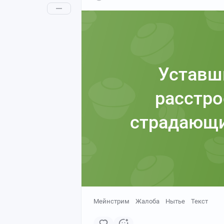
Уставш
расстро
страдающи
Мейнстрим
Жалоба
Нытье
Текст