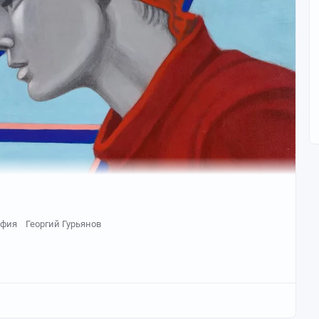
афия
Георгий Гурьянов