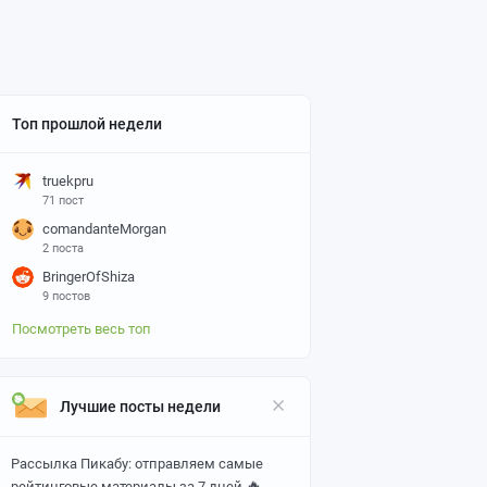
Топ прошлой недели
truekpru
71 пост
comandanteMorgan
2 поста
BringerOfShiza
9 постов
Посмотреть весь топ
Лучшие посты недели
Рассылка Пикабу: отправляем самые
🔥
рейтинговые материалы за 7 дней