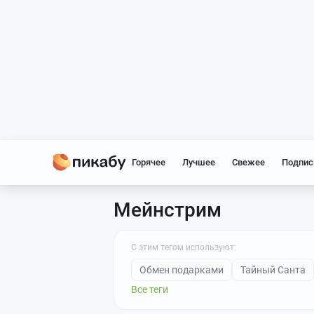
Горячее
Лучшее
Свежее
Подпис
Мейнстрим
С этим тегом используют:
Обмен подарками
Тайный Санта
Все теги