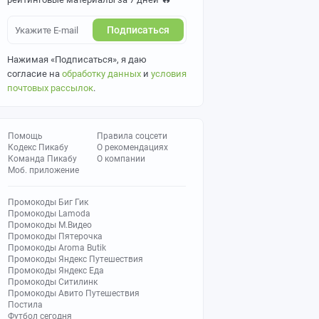
Подписаться
Нажимая «Подписаться», я даю
согласие на
обработку данных
и
условия
почтовых рассылок
.
Помощь
Правила соцсети
Кодекс Пикабу
О рекомендациях
Команда Пикабу
О компании
Моб. приложение
Промокоды Биг Гик
Промокоды Lamoda
Промокоды М.Видео
Промокоды Пятерочка
Промокоды Aroma Butik
Промокоды Яндекс Путешествия
Промокоды Яндекс Еда
Промокоды Ситилинк
Промокоды Авито Путешествия
Постила
Футбол сегодня