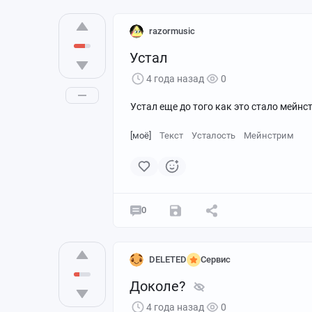
razormusic
Устал
4 года назад
0
Устал еще до того как это стало мейн
[моё]
Текст
Усталость
Мейнстрим
0
DELETED
Сервис
Доколе?
4 года назад
0