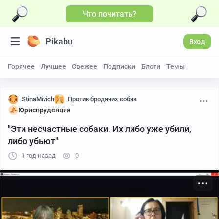
Что почитать?
Больше видео
Pikabu
Вход
Горячее
Лучшее
Свежее
Подписки
Блоги
Темы
StinaMivich
Против бродячих собак
Юриспруденция
"Эти несчастные собаки. Их либо уже убили,
либо убьют"
1 год назад
0