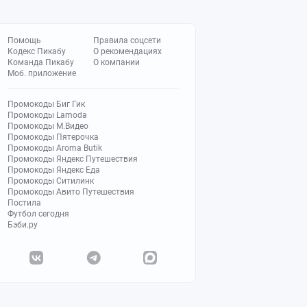
Помощь
Правила соцсети
Кодекс Пикабу
О рекомендациях
Команда Пикабу
О компании
Моб. приложение
Промокоды Биг Гик
Промокоды Lamoda
Промокоды М.Видео
Промокоды Пятерочка
Промокоды Aroma Butik
Промокоды Яндекс Путешествия
Промокоды Яндекс Еда
Промокоды Ситилинк
Промокоды Авито Путешествия
Постила
Футбол сегодня
Бэби.ру