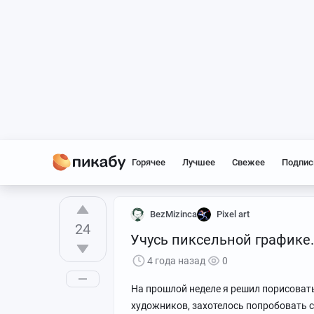
Горячее
Лучшее
Свежее
Подпис
BezMizinca
Pixel art
24
Учусь пиксельной графике.
4 года назад
0
На прошлой неделе я решил порисоват
художников, захотелось попробовать с