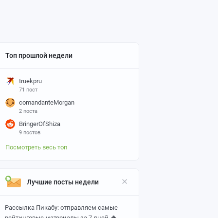
Топ прошлой недели
truekpru
71 пост
comandanteMorgan
2 поста
BringerOfShiza
9 постов
Посмотреть весь топ
Лучшие посты недели
Рассылка Пикабу: отправляем самые
🔥
рейтинговые материалы за 7 дней