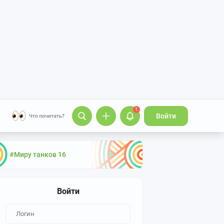
1
Войти
#Миру танков 16
Войти