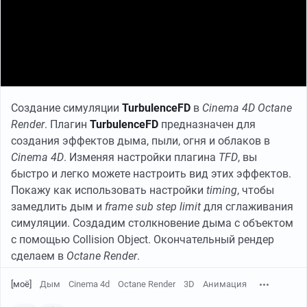
Создание симуляции
TurbulenceFD
в
Cinema 4D Octane
Render
. Плагин
TurbulenceFD
предназначен для
создания эффектов дыма, пыли, огня и облаков в
Cinema 4D
. Изменяя настройки плагина
TFD
, вы
быстро и легко можете настроить вид этих эффектов.
Покажу как использовать настройки
timing
, чтобы
замедлить дым и
frame sub step limit
для сглаживания
симуляции. Создадим столкновение дыма с объектом
с помощью Collision Object. Окончательный рендер
сделаем в
Octane Render
.
[моё]
Дым
Cinema 4d
Octane Render
3D
Анимация