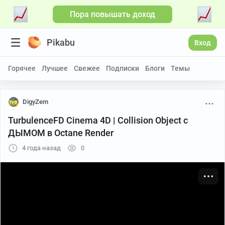
Пора повышать доход
Больше видео
Pikabu
Вход
Горячее
Лучшее
Свежее
Подписки
Блоги
Темы
DigyZem
TurbulenceFD Cinema 4D | Collision Object с
ДЫМОМ в Octane Render
4 года назад
0