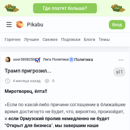
Где платят больше?
Pikabu
Вход
Горячее
Лучшее
Свежее
Подписки
Блоги
Темы
user5858250
Лига Политики
Политика
Трамп пригрозил...
1
4 месяца назад
0
Миротворец, ёпта!!
«Если по какой-либо причине соглашение в ближайшее
время достигнуто не будет, что, вероятно, произойдет,
и
если Ормузский пролив немедленно не будет
''Открыт для бизнеса
'',
мы завершим наше