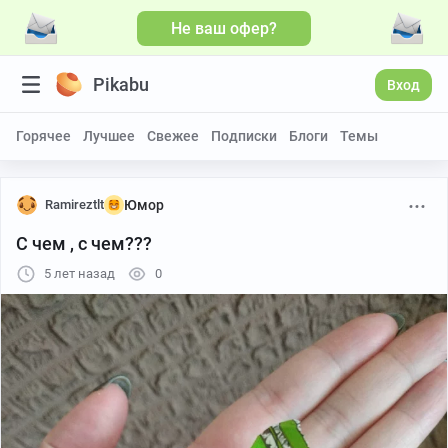
Не ваш офер?
Pikabu
Вход
Горячее
Лучшее
Свежее
Подписки
Блоги
Темы
Ramireztlt
Юмор
С чем , с чем???
5 лет назад
0