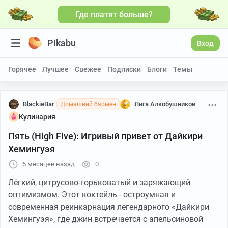
Где платят больше?
Больше видео
Pikabu
Вход
Горячее
Лучшее
Свежее
Подписки
Блоги
Темы
BlackieBar
Лига Алкобушников
Домашний бармен
Кулинария
Пять (High Five): Игривый привет от Дайкири
Хемингуэя
5 месяцев назад
0
Лёгкий, цитрусово-горьковатый и заряжающий
оптимизмом. Этот коктейль - остроумная и
современная реинкарнация легендарного «Дайкири
Хемингуэя», где джин встречается с апельсиновой