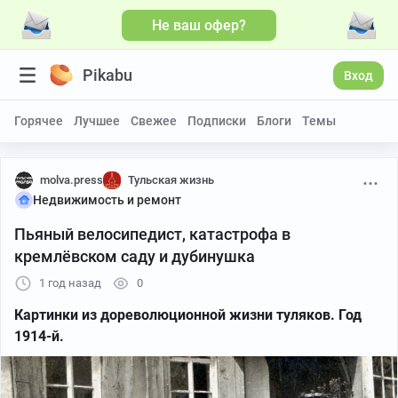
Не ваш офер?
Pikabu
Вход
Горячее
Лучшее
Свежее
Подписки
Блоги
Темы
molva.press
Тульская жизнь
Недвижимость и ремонт
Пьяный велосипедист, катастрофа в
кремлёвском саду и дубинушка
1 год назад
0
Картинки из дореволюционной жизни туляков. Год
1914-й.