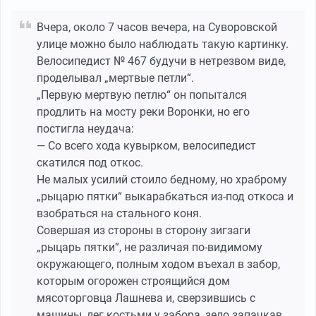
Вчера, около 7 часов вечера, на Суворовской
улице можно было наблюдать такую картинку.
Велосипедист № 467 будучи в нетрезвом виде,
проделывал „мертвые петли“.
„Первую мертвую петлю“ он попытался
продлить на мосту реки Воронки, но его
постигла неудача:
— Со всего хода кувырком, велосипедист
скатился под откос.
Не малых усилий стоило бедному, но храброму
„рыцарю пятки“ выкарабкаться из-под откоса и
взобраться на стального коня.
Совершая из стороны в сторону зигзаги
„рыцарь пятки“, не различая по-видимому
окружающего, полным ходом въехал в забор,
которым огорожен строящийся дом
мясоторговца Лашнева и, сверзившись с
машины, лег костьми у забора, зело запачкав