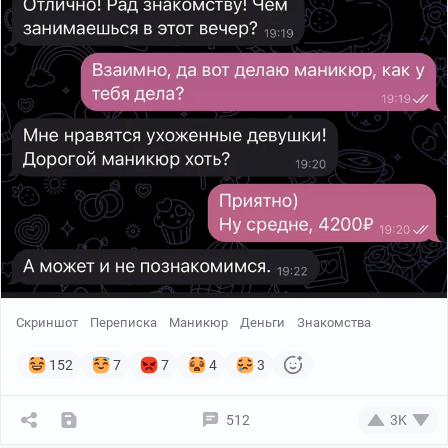
Скриншот
Переписка
Маникюр
Деньги
Знакомства
152
7
7
4
3
512
3K