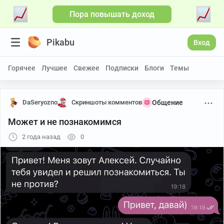
Пора повышать доход
Pikabu
Вход
Горячее
Лучшее
Свежее
Подписки
Блоги
Темы
DaSeryozno
Скриншоты комментов
Общение
Может и не познакомимся
2 года назад
0