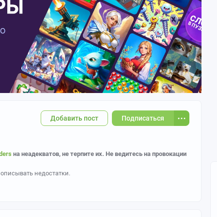
Добавить пост
Подписаться
ders
на неадекватов, не терпите их. Не ведитесь на провокации
 описывать недостатки.
аботы. Чаще всего это цифровые, традиционные рисунки, или