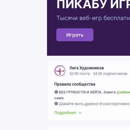
Лига Художников
52.9K поста
34.3K подписчиков
Правила сообщества
🔴 БЕЗ ГРУБОСТИ И ХЕЙТА
.
Зовите
@admo
сами.
🔴
Давайте жить дружно! И конструктивно
Подробнее
⚠️ САМОЕ ВАЖНОЕ
1.
Основа сообщества —
созданные вами
р