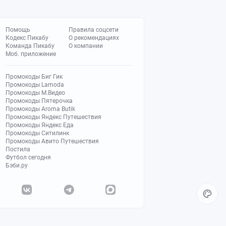
Помощь
Правила соцсети
Кодекс Пикабу
О рекомендациях
Команда Пикабу
О компании
Моб. приложение
Промокоды Биг Гик
Промокоды Lamoda
Промокоды М.Видео
Промокоды Пятерочка
Промокоды Aroma Butik
Промокоды Яндекс Путешествия
Промокоды Яндекс Еда
Промокоды Ситилинк
Промокоды Авито Путешествия
Постила
Футбол сегодня
Бэби.ру