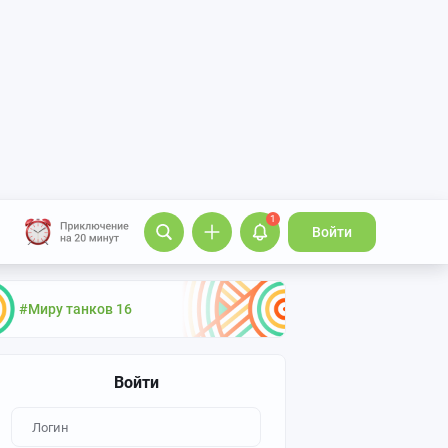
1
Войти
#Миру танков 16
Войти