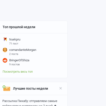
Топ прошлой недели
truekpru
71 пост
comandanteMorgan
2 поста
BringerOfShiza
9 постов
Посмотреть весь топ
Лучшие посты недели
Рассылка Пикабу: отправляем самые
🔥
рейтинговые материалы за 7 дней