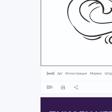
[моё]
Арт
Иллюстрации
Моряки
Шту
3