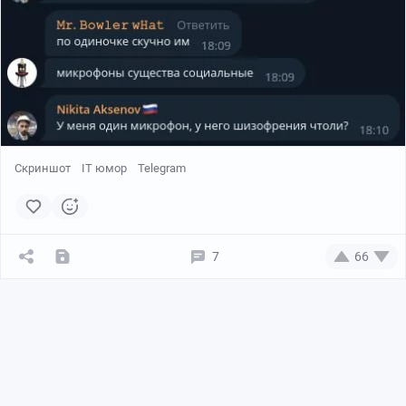
Скриншот
IT юмор
Telegram
7
66