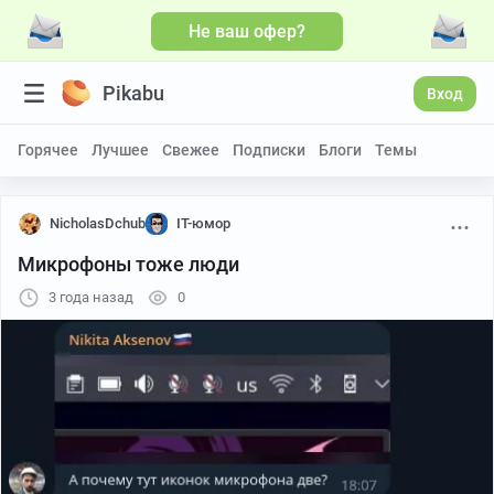
Не ваш офер?
Pikabu
Вход
Горячее
Лучшее
Свежее
Подписки
Блоги
Темы
NicholasDchub
IT-юмор
Микрофоны тоже люди
3 года назад
0