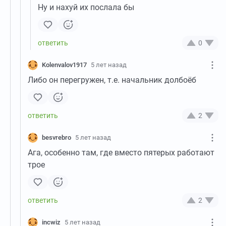
Ну и нахуй их послала бы
0
Kolenvalov1917
5 лет назад
Либо он перегружен, т.е. начальник долбоёб
2
besvrebro
5 лет назад
Ага, особенно там, где вместо пятерых работают
трое
2
incwiz
5 лет назад