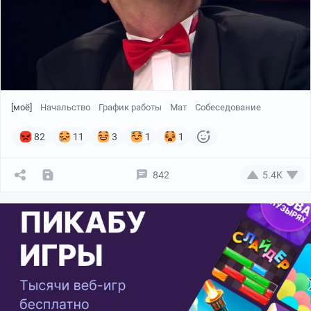
[моё]
Начальство
График работы
Мат
Собеседование
82
11
3
1
1
842
5.4K