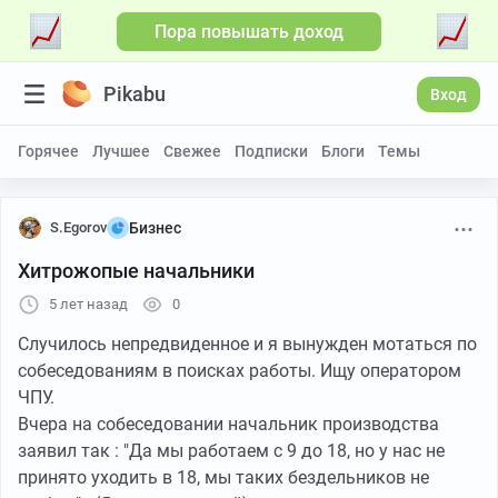
Пора повышать доход
Pikabu
Вход
Горячее
Лучшее
Свежее
Подписки
Блоги
Темы
S.Egorov
Бизнес
Хитрожопые начальники
5 лет назад
0
Случилось непредвиденное и я вынужден мотаться по
собеседованиям в поисках работы. Ищу оператором
ЧПУ.
Вчера на собеседовании начальник производства
заявил так : "Да мы работаем с 9 до 18, но у нас не
принято уходить в 18, мы таких бездельников не