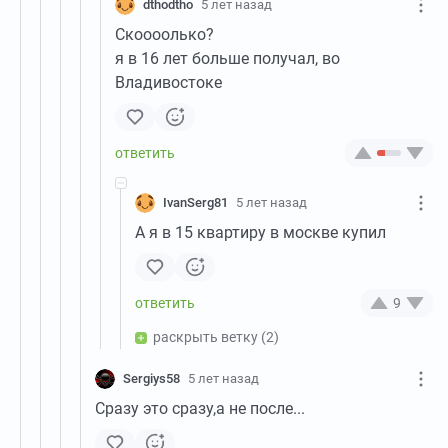
dthodtho
5 лет назад
Скоооолько?
я в 16 лет больше получал, во
Владивостоке
IvanSerg81
5 лет назад
А я в 15 квартиру в москве купил
9
раскрыть ветку
(2)
Sergiys58
5 лет назад
Сразу это сразу,а не после...