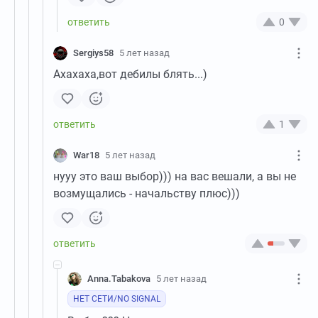
0
Sergiys58
5 лет назад
Ахахаха,вот дебилы блять...)
1
War18
5 лет назад
нууу это ваш выбор))) на вас вешали, а вы не
возмущались - начальству плюс)))
Anna.Tabakova
5 лет назад
НЕТ СЕТИ/NO SIGNAL