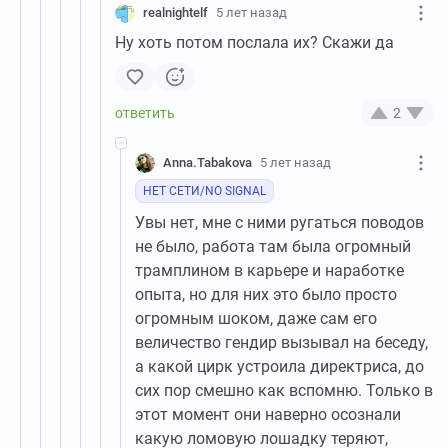
realnightelf
5 лет назад
Ну хоть потом послала их? Скажи да
2
Anna.Tabakova
5 лет назад
НЕТ СЕТИ/NO SIGNAL
Увы нет, мне с ними ругаться поводов
не было, работа там была огромный
трамплином в карьере и наработке
опыта, но для них это было просто
огромным шоком, даже сам его
величество гендир вызывал на беседу,
а какой цирк устроила директриса, до
сих пор смешно как вспомню. Только в
этот момент они наверно осознали
какую ломовую лошадку теряют,