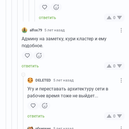
0
alfos79
5 лет назад
Админу на заметку, кури кластер и ему
подобное.
0
DELETED
5 лет назад
Угу и переставать архитектуру сети в
рабочее время тоже не выйдет...
0
pfsenses
5 лет назад