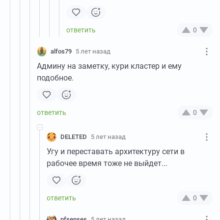
0
alfos79
5 лет назад
Админу на заметку, кури кластер и ему
подобное.
0
DELETED
5 лет назад
Угу и переставать архитектуру сети в
рабочее время тоже не выйдет...
0
pfsenses
5 лет назад