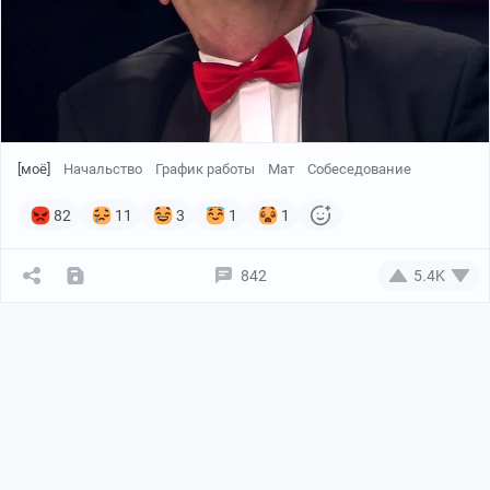
[моё]
Начальство
График работы
Мат
Собеседование
82
11
3
1
1
842
5.4K