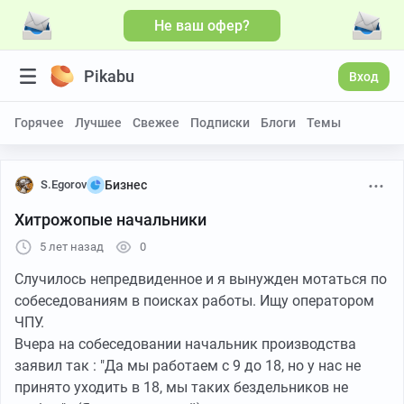
Не ваш офер?
Pikabu
Вход
Горячее
Лучшее
Свежее
Подписки
Блоги
Темы
S.Egorov
Бизнес
Хитрожопые начальники
5 лет назад
0
Случилось непредвиденное и я вынужден мотаться по
собеседованиям в поисках работы. Ищу оператором
ЧПУ.
Вчера на собеседовании начальник производства
заявил так : "Да мы работаем с 9 до 18, но у нас не
принято уходить в 18, мы таких бездельников не