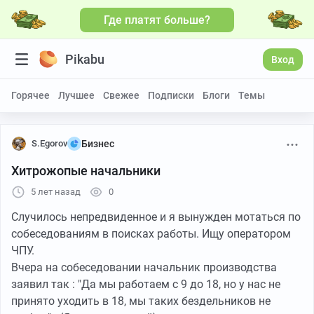
Где платят больше?
Pikabu
Вход
Горячее
Лучшее
Свежее
Подписки
Блоги
Темы
S.Egorov
Бизнес
Хитрожопые начальники
5 лет назад
0
Случилось непредвиденное и я вынужден мотаться по
собеседованиям в поисках работы. Ищу оператором
ЧПУ.
Вчера на собеседовании начальник производства
заявил так : "Да мы работаем с 9 до 18, но у нас не
принято уходить в 18, мы таких бездельников не