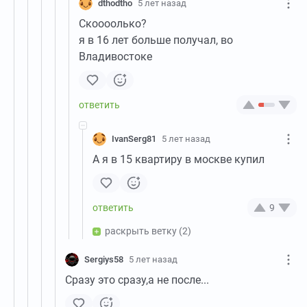
dthodtho
5 лет назад
Скоооолько?
я в 16 лет больше получал, во
Владивостоке
IvanSerg81
5 лет назад
А я в 15 квартиру в москве купил
9
раскрыть ветку
(2)
Sergiys58
5 лет назад
Сразу это сразу,а не после...