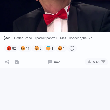
[моё]
Начальство
График работы
Мат
Собеседование
82
11
3
1
1
842
5.4K