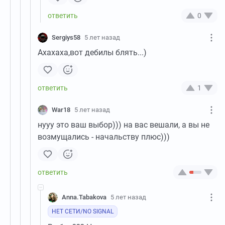
0
Sergiys58
5 лет назад
Ахахаха,вот дебилы блять...)
1
War18
5 лет назад
нууу это ваш выбор))) на вас вешали, а вы не
возмущались - начальству плюс)))
Anna.Tabakova
5 лет назад
НЕТ СЕТИ/NO SIGNAL