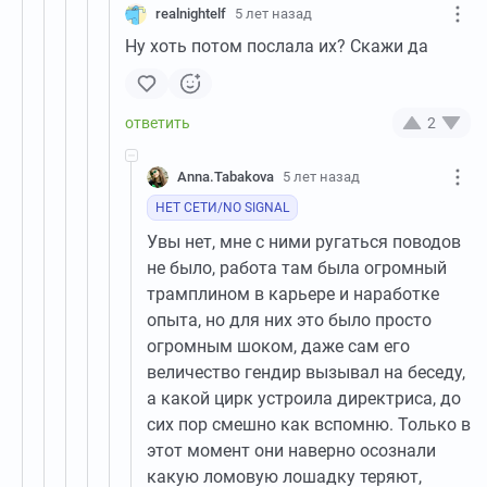
realnightelf
5 лет назад
Ну хоть потом послала их? Скажи да
2
Anna.Tabakova
5 лет назад
НЕТ СЕТИ/NO SIGNAL
Увы нет, мне с ними ругаться поводов
не было, работа там была огромный
трамплином в карьере и наработке
опыта, но для них это было просто
огромным шоком, даже сам его
величество гендир вызывал на беседу,
а какой цирк устроила директриса, до
сих пор смешно как вспомню. Только в
этот момент они наверно осознали
какую ломовую лошадку теряют,