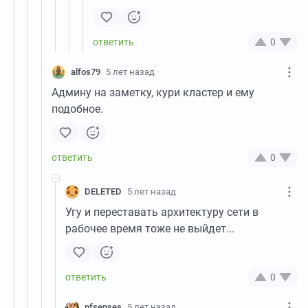
0
alfos79
5 лет назад
Админу на заметку, кури кластер и ему
подобное.
0
DELETED
5 лет назад
Угу и переставать архитектуру сети в
рабочее время тоже не выйдет...
0
pfsenses
5 лет назад