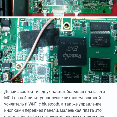
Девайс состоит из двух частей, большая плата, это
MCU на ней висит управление питанием, звковой
усилитель и Wi-Fi с bluetooth, а так же управление
кнопками передней панели, маленькая плата это
часть с android и его железом, процессор, видеочип,