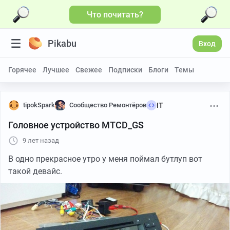
Что почитать?
Pikabu
Вход
Горячее
Лучшее
Свежее
Подписки
Блоги
Темы
tipokSpark
Сообщество Ремонтёров
IT
Головное устройство MTCD_GS
9 лет назад
В одно прекрасное утро у меня поймал бутлуп вот
такой девайс.