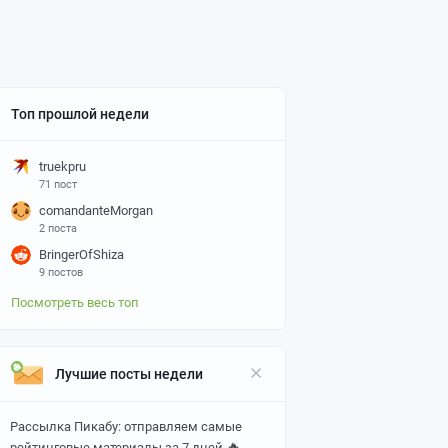
Топ прошлой недели
truekpru
71 пост
comandanteMorgan
2 поста
BringerOfShiza
9 постов
Посмотреть весь топ
Лучшие посты недели
Рассылка Пикабу: отправляем самые
🔥
рейтинговые материалы за 7 дней