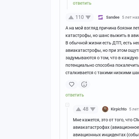
110
Sandee
5 лет на
А на мой взгляд причина боязни ле
катастрофы, но шанс выжить в ави
В обычной жизни есть ДТП, есть не
авиакатастрофы, но при этом ощу
задумываются о том, что в каждую
потенциально способна покалечить
сталкивается с такими низкими ша
48
Kirpichto
5 ле
Мне кажется, это от того, что 
авиакатастрофах (авиационное 
авиационных инцидентах (событ