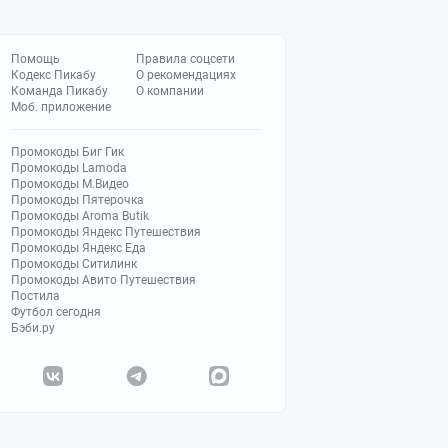
Помощь
Правила соцсети
Кодекс Пикабу
О рекомендациях
Команда Пикабу
О компании
Моб. приложение
Промокоды Биг Гик
Промокоды Lamoda
Промокоды М.Видео
Промокоды Пятерочка
Промокоды Aroma Butik
Промокоды Яндекс Путешествия
Промокоды Яндекс Еда
Промокоды Ситилинк
Промокоды Авито Путешествия
Постила
Футбол сегодня
Бэби.ру