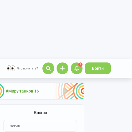
1
Войти
#Миру танков 16
Войти