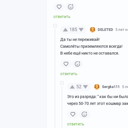
185
DELETED
5 лет 
Да ты не переживай!
Самолёты приземляются всегда!
В небе ещё никто не оставался.
52
Sergka111
5 л
Это из разряда: " как бы ни бы
через 50-70 лет этот кошмар за