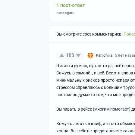
1 пост-ответ
от
neoguru
Вы смотрите срез комментариев.
Показ
188
Pahichilla
5 лет наза
Читаю и думаю, ну так-то да, всё верно
Сажусь в самолёт, и всё. Все эти слова
минимальных рисков просто испаряются
стрессом справляюсь с большим трудом
постоянно думаю о том, что мне придётс
Выпивать в рейсе (многим помогает) дл
Кому-то летать в кайф, а кто-то обмяк
конца. Вы себе не представляете какая