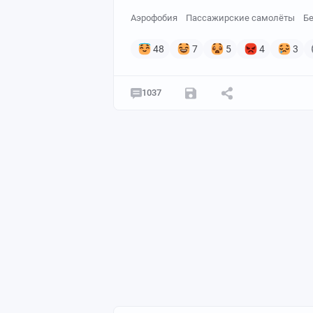
Аэрофобия
Пассажирские самолёты
Б
48
7
5
4
3
1037