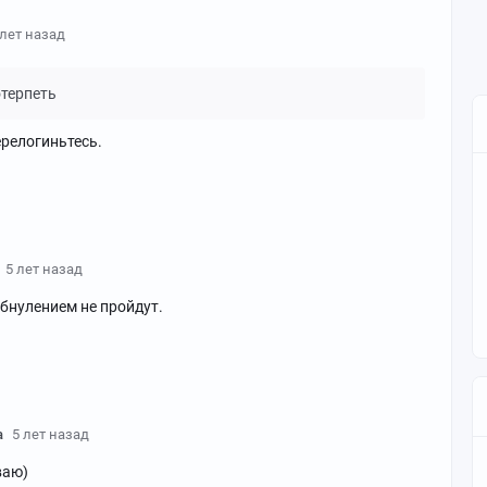
 лет назад
отерпеть
релогиньтесь.
5 лет назад
обнулением не пройдут.
a
5 лет назад
ваю)