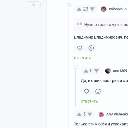
23
zaloopin
5
Нужно только чуток п
Владимир Владимирович, пе
0
ace1309
Да, и с жизнью трюки с 
5
ASAVishenk
Только этим себя и успокаи