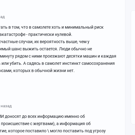
зад
тать в том, что в самолете хоть и минимальный риск
акатастрофе - практически нулевой.
счастные случаи, их вероятность выше, чем у
тимый шанс выжить остается. Люди обычно не
 минуту рядом с ними проезжают десятки машин и каждая
 или убить. А садясь в самолет инстинкт самосохранения
нсами, которых в обычной жизни нет.
т назад
СМИ доносят до всех информацию именно об
происшествие с жертвами), а информация об
ие, которое поставило \ могло поставить под угрозу