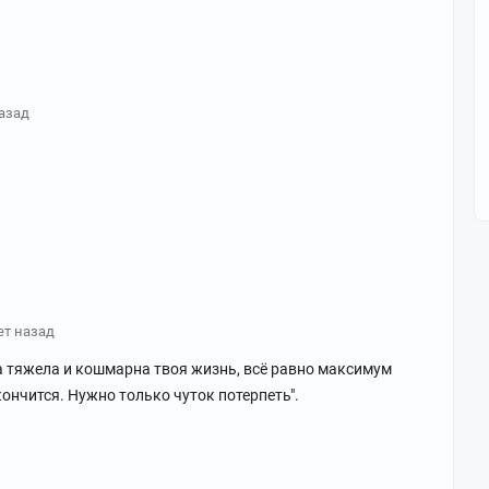
назад
ет назад
ла тяжела и кошмарна твоя жизнь, всё равно максимум
кончится. Нужно только чуток потерпеть".