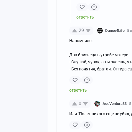
29
Dance4Life
5 
Напомнило:
Два близнеца в утробе матери:
- Слушай, чувак, а ты знаешь, ч
- Без понятия, братан. Оттуда 
0
AceVentura33
5
Или "Полет никого еще не убил,