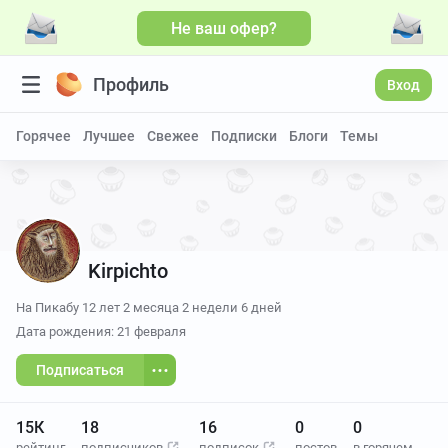
Не ваш офер?
Профиль
Вход
Горячее
Лучшее
Свежее
Подписки
Блоги
Темы
Kirpichto
На Пикабу
12 лет 2 месяца 2 недели 6 дней
Дата рождения: 21 февраля
Подписаться
15К
18
16
0
0
рейтинг
подписчиков
подписок
постов
в горячем