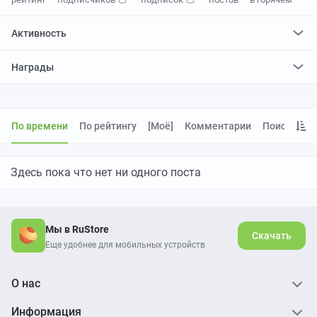
Активность
поставил
597
плюсов и
654
минуса
Награды
отредактировал
0
постов
проголосовал за
0
редактирований
По времени
По рейтингу
[моё]
Комментарии
Поиск
Здесь пока что нет ни одного поста
Мы в RuStore
Скачать
Еще удобнее для мобильных устройств
О нас
Информация