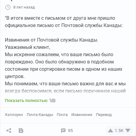
ПС. Про мою лампу на всякий случай - она недорогая,
8 лет назад
куплена в крупном строительном магазине за
примерно 500р.
"В итоге вместе с письмом от друга мне пришло
официальное письмо от Почтовой службы Канады:
Извинения от Почтовой службы Канады.
Уважаемый клиент,
Мы искренне сожалеем, что ваше письмо было
повреждено. Оно было обнаружено в подобном
состоянии при сортировке писем в одном из наших
центров.
Мы понимаем, что ваше письмо важно для вас и мы
всегда беспокоимся, если письмо порученное нашей
заботе повреждается. Мы продолжаем улучшать наши
1
Показать полностью
методы обработки писем, чтобы помочь снизить
количество инцидентов повреждения писем.
Хэллоуин
Почта Канады
Почта
Извинение
Перевод
........................................................................................................
...........
95
1.5K
Мы извиняемся за подобные неудобства.