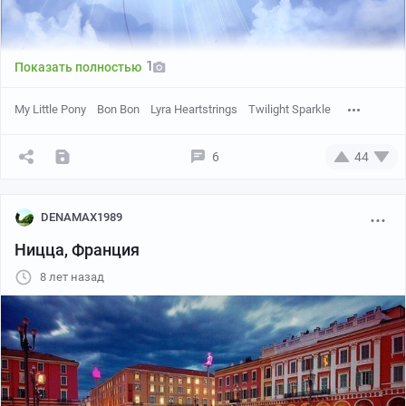
1
Показать полностью
My Little Pony
Bon Bon
Lyra Heartstrings
Twilight Sparkle
6
44
DENAMAX1989
Ницца, Франция
8 лет назад
https://ramiras.deviantart.com/art/Kite-709387955