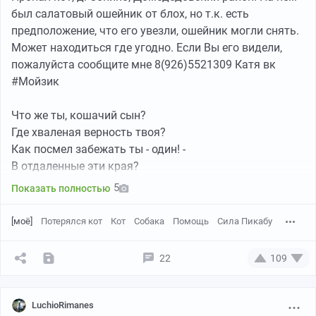
был салатовый ошейник от блох, но т.к. есть
предположение, что его увезли, ошейник могли снять.
Может находиться где угодно. Если Вы его видели,
пожалуйста сообщите мне 8(926)5521309 Катя вк
#Мойзик
Что же ты, кошачий сын?
Где хваленая верность твоя?
Как посмел забежать ты - один! -
В отдаленные эти края?
5
Показать полностью
В те края, где кончается след,
В те края, где зови - не зови -
[моё]
Потерялся кот
Кот
Собака
Помощь
Сила Пикабу
Ни ответа, ни отзыва нет
Никому, даже нашей любви …
22
109
Там, откуда дороги назад
Не найти и собачьим чутьем,
LuchioRimanes