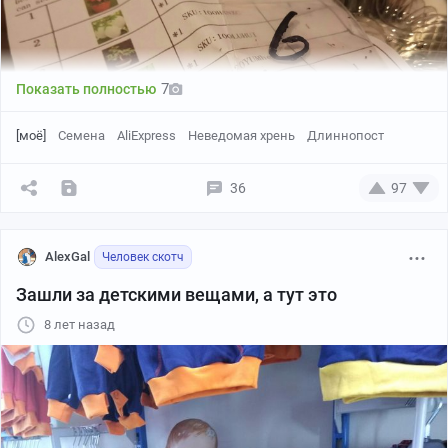
7
Показать полностью
[моё]
Семена
AliExpress
Неведомая хрень
Длиннопост
36
97
Вот они поближе, меньше маковых зёрен.
AlexGal
Человек скотч
Зашли за детскими вещами, а тут это
8 лет назад