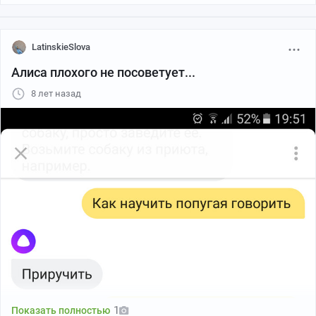
С уважением, почта Канады."
LatinskieSlova
Алиса плохого не посоветует...
8 лет назад
PS: Интересно, как бы на нашей почте к такому письму
отнеслись?
1
Показать полностью