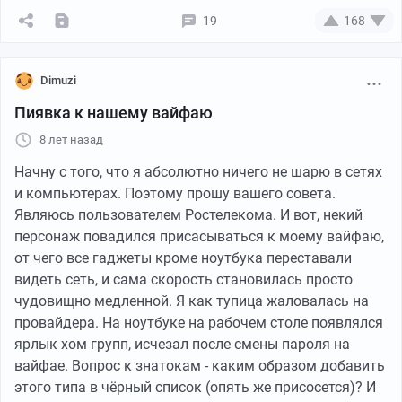
Интересно, что это за травка, семена такие
аккуратненькие, даже газонные в десять раз больше.
19
168
Несмотря на то, что это точно не кактусы хехе, мне бы
хотелось сохранить ростки (жизнь всё же) и
Dimuzi
посмотреть, что будет дальше. Но они очень слабые,
если тянутся ввысь, значит с моей лампой что-то не
Пиявка к нашему вайфаю
так? Солнечный свет в моей квартире тем более в это
8 лет назад
время года я увы им дать не могу.
Начну с того, что я абсолютно ничего не шарю в сетях
В общем, приму всяческие советы с благодарностью.
и компьютерах. Поэтому прошу вашего совета.
Являюсь пользователем Ростелекома. И вот, некий
На всякий случай о продавце, имейте ввиду. Продавец
персонаж повадился присасываться к моему вайфаю,
крупный и популярный
от чего все гаджеты кроме ноутбука переставали
видеть сеть, и сама скорость становилась просто
чудовищно медленной. Я как тупица жаловалась на
провайдера. На ноутбуке на рабочем столе появлялся
ярлык хом групп, исчезал после смены пароля на
вайфае. Вопрос к знатокам - каким образом добавить
этого типа в чёрный список (опять же присосется)? И