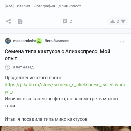
[моё]
Италия
Фотография
Длиннопост
2
2
massaraksha
Лига биологов
Семена типа кактусов с Алиэкспресс. Мой
опыт.
8 лет назад
Продолжение этого поста
https://pikabu.ru/story/semena_s_aliekspress_issledovani
ya_i...
Извините за качество фото, но рассмотреть можно
таки.
Итак, я посадила типа микс кактусов