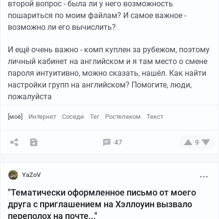
второй вопрос - была ли у него возможность
пошариться по моим файлам? И самое важное -
возможно ли его вычислить?
К слову, семена лотоса от этого продавца оказались
И ещё очень важно - комп куплен за рубежом, поэтому
таки лотосом (хоть он там даже синие лотосы
личный кабинет на английском и я там место о смене
продаёт) и даже взошли
пароля интуитивно, можно сказать, нашёл. Как найти
настройки групп на английском? Помогите, люди,
пожалуйста
[моё]
Интернет
Соседи
Тег
Ростелеком
Текст
47
9
YaZoV
"Тематически оформленное письмо от моего
друга с приглашением на Хэллоуин вызвало
переполох на почте..."