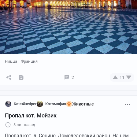
Ницца
Франция
2
11
Kate4kaviper
Котомафия
Животные
Пропал кот. Мойзик
8 лет назад
Пропал кот, д. Сонино, Домодедовский район. На нем