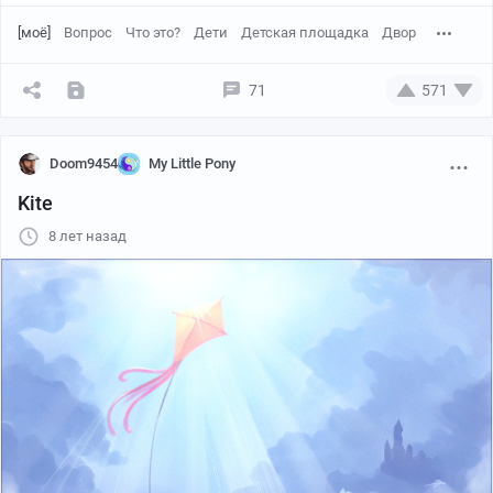
[моё]
Вопрос
Что это?
Дети
Детская площадка
Двор
71
571
Doom9454
My Little Pony
Kite
8 лет назад