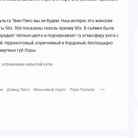
ульта Твин Пикс мы не будем. Наш интерес это женские
ы 50х. 50е показаны сквозь призму 90х. В съёмке была
ередает теплые цвета и подчеркивает ту атмосферу уюта с
ый, терракотовый, коричневый и бордовый, беспощадно
мертвых губ Лоры.
 отражение скрытой сути.
яж
Дэвид Линч
Вишневый пирог
Лора Палмер