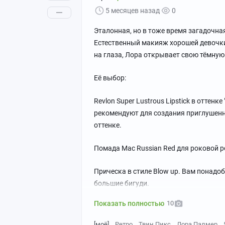
5 месяцев назад
0
Эталонная, но в тоже время загадочная
Естественный макияж хорошей девочки
на глаза, Лора открывает свою тёмную
Её выбор:
Revlon Super Lustrous Lipstick в оттенк
рекомендуют для создания приглушенно
оттенке.
Помада Mac Russian Red для роковой р
Прическа в стиле Blow up. Вам понадо
большие бигуди.
Показать полностью
10
[моё]
Ретро
Твин Пикс
Лора Палмер