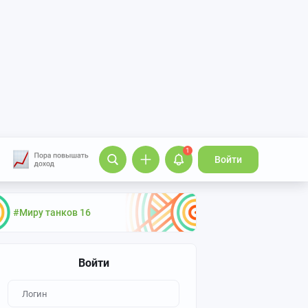
1
Войти
#Миру танков 16
Войти