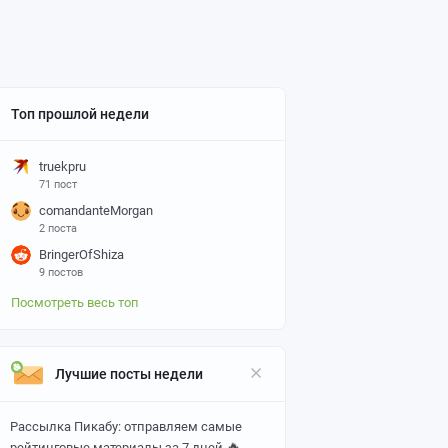
Топ прошлой недели
truekpru
71 пост
comandanteMorgan
2 поста
BringerOfShiza
9 постов
Посмотреть весь топ
Лучшие посты недели
Рассылка Пикабу: отправляем самые
🔥
рейтинговые материалы за 7 дней