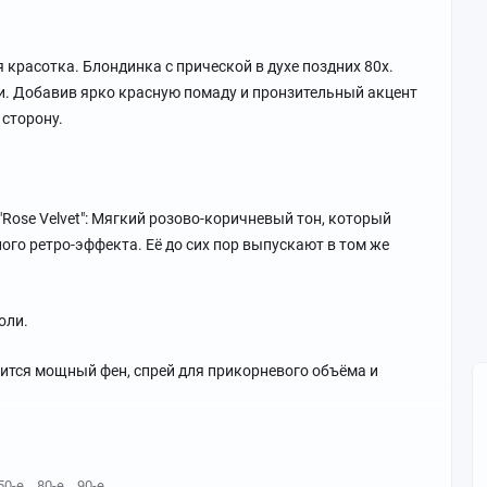
 красотка. Блондинка с прической в духе поздних 80х.
. Добавив ярко красную помаду и пронзительный акцент
 сторону.
е "Rose Velvet": Мягкий розово-коричневый тон, который
го ретро-эффекта. Её до сих пор выпускают в том же
оли.
бится мощный фен, спрей для прикорневого объёма и
50-е
80-е
90-е