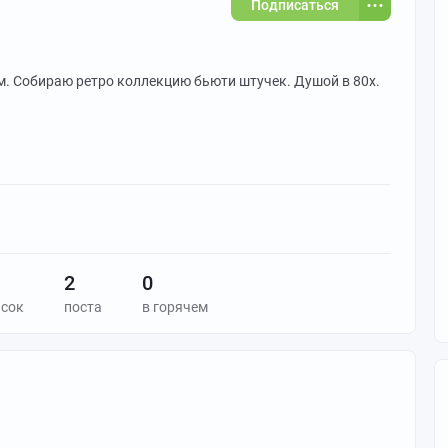
Подписаться
. Собираю ретро коллекцию бьюти штучек. Душой в 80х.
2
0
исок
поста
в горячем