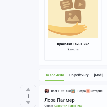
Красотки Твин Пикс
2
поста
По времени
По рейтингу
[моё]
user11621450
Ретро
История
1
Лора Палмер
Серия
Красотки Твин Пикс