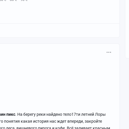
вин пикс
. На берегу реки найдено тело17ти летней Лоры
го понятия какая история нас ждет впереди, закройте
ого леса, вишневого пирога и кофе. Всё заливает красным