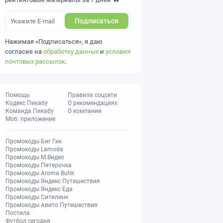
Подписаться
Нажимая «Подписаться», я даю
согласие на
обработку данных
и
условия
почтовых рассылок
.
Помощь
Правила соцсети
Кодекс Пикабу
О рекомендациях
Команда Пикабу
О компании
Моб. приложение
Промокоды Биг Гик
Промокоды Lamoda
Промокоды М.Видео
Промокоды Пятерочка
Промокоды Aroma Butik
Промокоды Яндекс Путешествия
Промокоды Яндекс Еда
Промокоды Ситилинк
Промокоды Авито Путешествия
Постила
Футбол сегодня