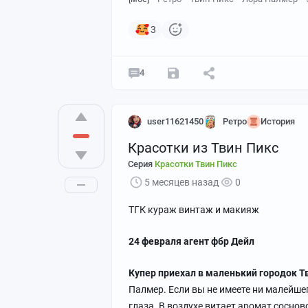
3
4
user11621450
Ретро
История
Красотки из Твин Пикс
Серия
Красотки Твин Пикс
5 месяцев назад
0
ТГК кураж винтаж и макияж
24 февраля агент фбр Дейл
Купер приехал в маленький городок Т
Палмер. Если вы не имеете ни малейше
глаза. В воздухе витает аромат соснов