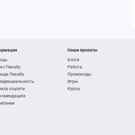
ормация
Наши проекты
ощь
Блоги
кс Пикабу
Работа
анда Пикабу
Промокоды
фиденциальность
Игры
ила соцсети
Курсы
комендациях
омпании