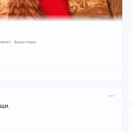
опост
Было-стало
ищи.