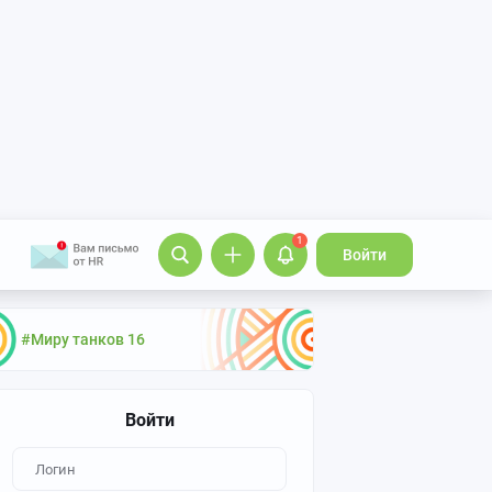
1
Войти
#Миру танков 16
Войти