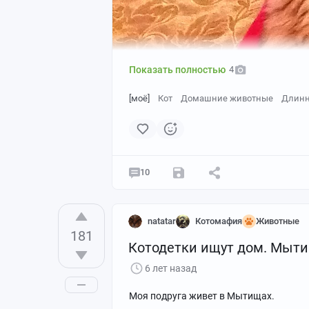
Показать полностью
4
[моё]
Кот
Домашние животные
Длинн
10
natatar
Котомафия
Животные
181
Котодетки ищут дом. Мыт
6 лет назад
Моя подруга живет в Мытищах.