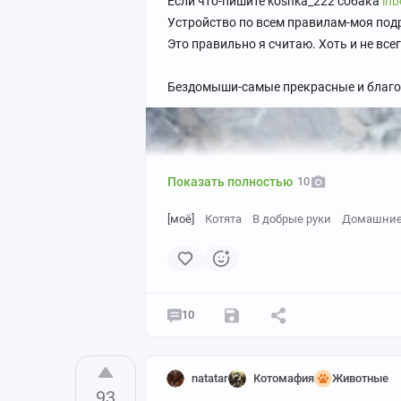
Если что-пишите koshka_222 собака
inb
Устройство по всем правилам-моя подр
Это правильно я считаю. Хоть и не все
Бездомыши-самые прекрасные и благ
Показать полностью
10
[моё]
Котята
В добрые руки
Домашние
10
natatar
Котомафия
Животные
93