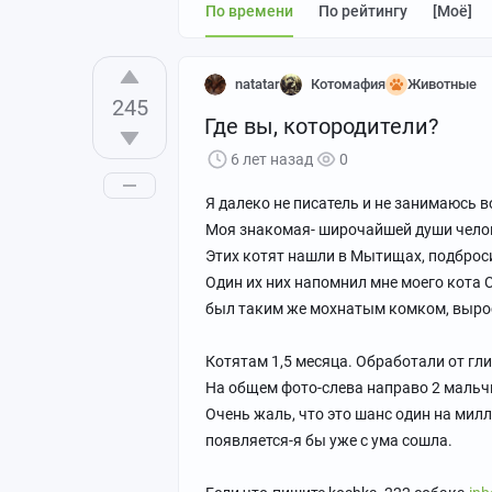
По времени
По рейтингу
[моё]
natatar
Котомафия
Животные
245
Где вы, котородители?
6 лет назад
0
Я далеко не писатель и не занимаюсь 
Моя знакомая- широчайшей души челове
Этих котят нашли в Мытищах, подброси
Один их них напомнил мне моего кота С
был таким же мохнатым комком, вырос 
Котятам 1,5 месяца. Обработали от гли
На общем фото-слева направо 2 мальчи
Очень жаль, что это шанс один на мил
появляется-я бы уже с ума сошла.