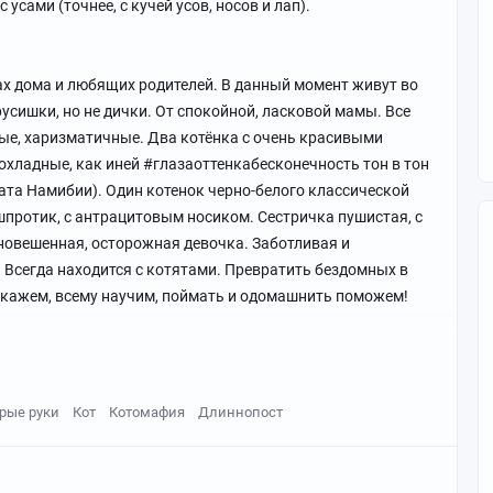
 усами (точнее, с кучей усов, носов и лап).
х дома и любящих родителей. В данный момент живут во
усишки, но не дички. От спокойной, ласковой мамы. Все
ые, харизматичные. Два котёнка с очень красивыми
рохладные, как иней #глазаоттенкабесконечность тон в тон
ката Намибии). Один котенок черно-белого классической
протик, с антрацитовым носиком. Сестричка пушистая, с
новешенная, осторожная девочка. Заботливая и
! Всегда находится с котятами. Превратить бездомных в
дскажем, всему научим, поймать и одомашнить поможем!
рые руки
Кот
Котомафия
Длиннопост