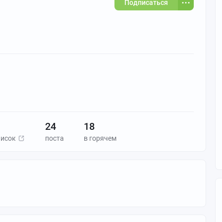
Подписаться
24
18
писок
поста
в горячем