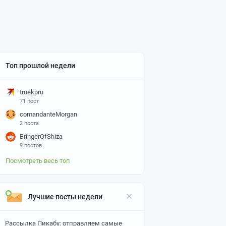
Топ прошлой недели
truekpru
71 пост
comandanteMorgan
2 поста
BringerOfShiza
9 постов
Посмотреть весь топ
Лучшие посты недели
Рассылка Пикабу: отправляем самые