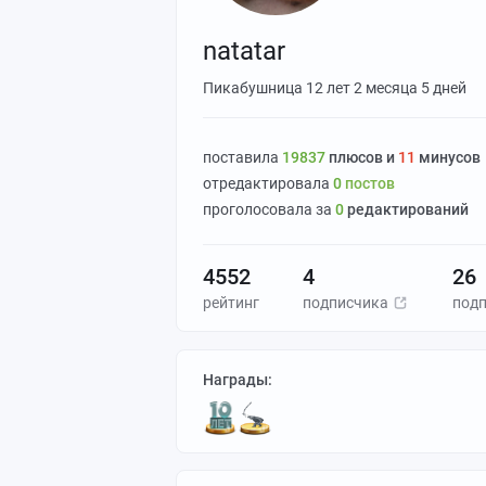
natatar
Пикабушница
12 лет 2 месяца 5 дней
поставилa
19837
плюсов и
11
минусов
отредактировалa
0
постов
проголосовалa за
0
редактирований
4552
4
26
рейтинг
подписчика
под
Награды: