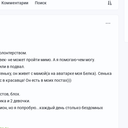
Комментарии
Поиск
волонтерством.
к- не может пройти мимо. А я помогаю-чем могу.
ли в подвал.
еньку, он живет с мамой(а на аватарке моя Белка). Сенька
в красавца! Он есть в моих постах)))
стов, блох.
ка и 2 девочки.
лион, но я попробую...каждый день столько бездомных