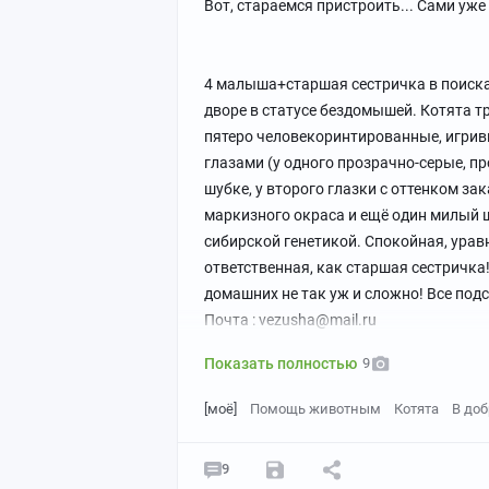
Вот, стараемся пристроить... Сами уже с
4 малыша+старшая сестричка в поиска
дворе в статусе бездомышей. Котята тр
пятеро человекоринтированные, игрив
глазами (у одного прозрачно-серые, п
шубке, у второго глазки с оттенком за
маркизного окраса и ещё один милый ш
сибирской генетикой. Спокойная, урав
ответственная, как старшая сестричка
домашних не так уж и сложно! Все по
Почта : vezusha@mail.ru
Показать полностью
9
[моё]
Помощь животным
Котята
В доб
7 лет. Сурьезная дама!
9