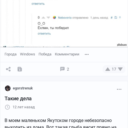
Города
Windows
Победа
Комментарии
2
17
egorstrenuk
Такие дела
12 лет назад
В моем маленьком Якутском городе небезопасно
выходить из дома. Вот такая глыба висит прямо на