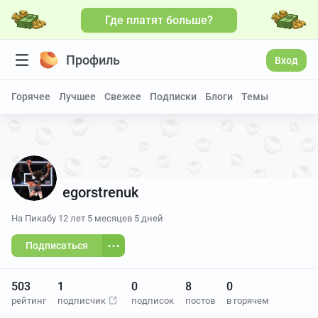
Где платят больше?
Профиль
Вход
Горячее
Лучшее
Свежее
Подписки
Блоги
Темы
egorstrenuk
На Пикабу
12 лет 5 месяцев 5 дней
Подписаться
503
1
0
8
0
рейтинг
подписчик
подписок
постов
в горячем