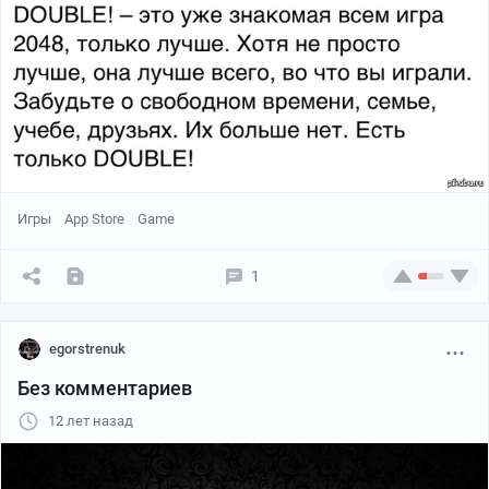
Игры
App Store
Game
1
egorstrenuk
Без комментариев
12 лет назад