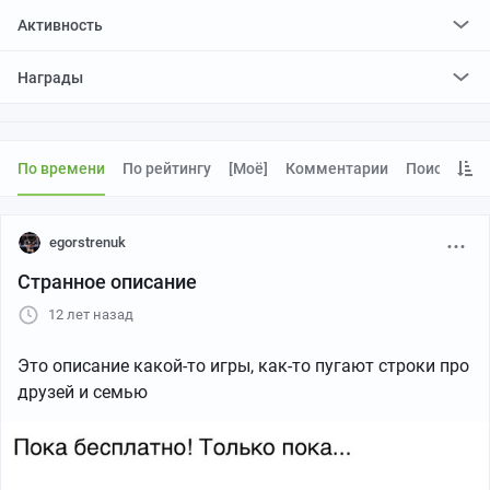
Активность
поставил
72
плюса и
1
минус
Награды
По времени
По рейтингу
[моё]
Комментарии
Поиск
egorstrenuk
Странное описание
12 лет назад
Это описание какой-то игры, как-то пугают строки про
друзей и семью