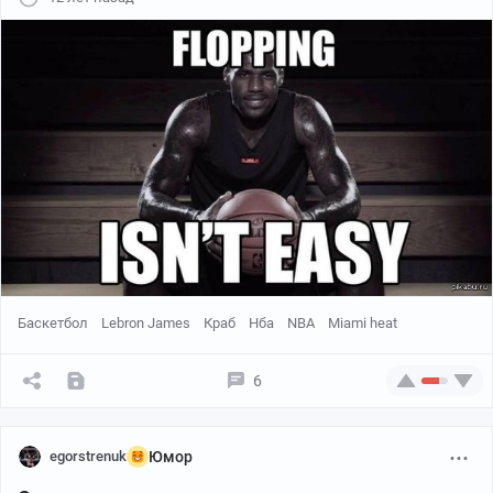
Баскетбол
Lebron James
Краб
Нба
NBA
Miami heat
6
egorstrenuk
Юмор