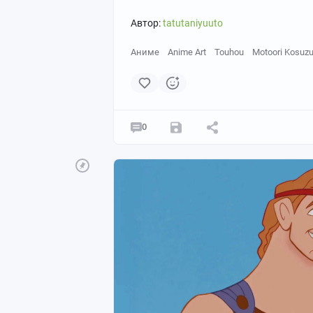
Автор:
tatutaniyuuto
Аниме
Anime Art
Touhou
Motoori Kosuz
0