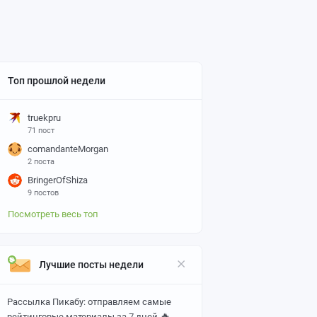
Топ прошлой недели
truekpru
71 пост
comandanteMorgan
2 поста
BringerOfShiza
9 постов
Посмотреть весь топ
Лучшие посты недели
Рассылка Пикабу: отправляем самые
🔥
рейтинговые материалы за 7 дней