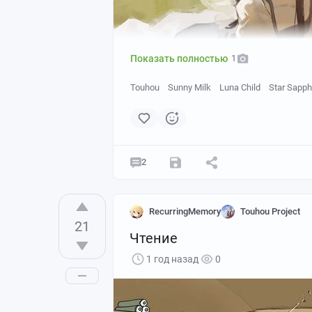
Показать полностью
1
Touhou
Sunny Milk
Luna Child
Star Sapph
2
RecurringMemory
Touhou Project
21
Чтение
1 год назад
0