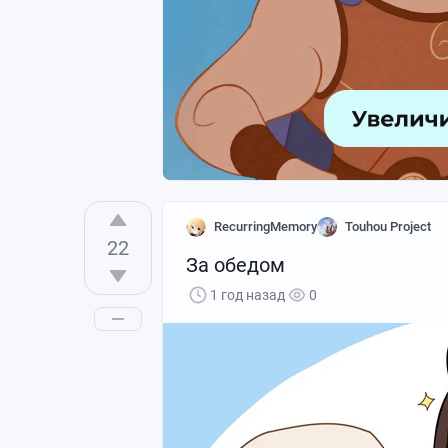
RecurringMemory
Touhou Project
22
За обедом
1 год назад
0