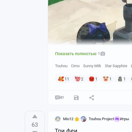
Показать полностью
1
Touhou
Cirno
Sunny Milk
Star Sapphire
11
2
1
1
1
41
Mio12
Touhou Project
Игры
63
Три феи