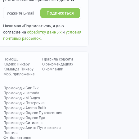
Подписаться
Нажимая «Подписаться», я даю
согласие на
обработку данных
и
условия
почтовых рассылок
.
Помощь
Правила соцсети
Кодекс Пикабу
О рекомендациях
Команда Пикабу
О компании
Моб. приложение
Промокоды Биг Гик
Промокоды Lamoda
Промокоды М.Видео
Промокоды Пятерочка
Промокоды Aroma Butik
Промокоды Яндекс Путешествия
Промокоды Яндекс Еда
Промокоды Ситилинк
Промокоды Авито Путешествия
Постила
Футбол сегодня