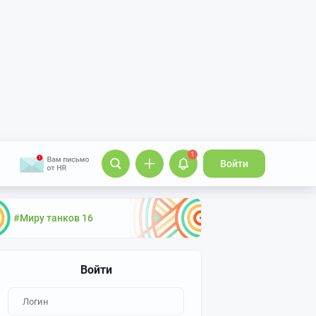
1
Войти
#Миру танков 16
Войти