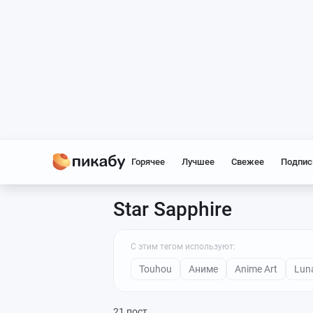
Горячее
Лучшее
Свежее
Подпис
Star Sapphire
С этим тегом используют:
Touhou
Аниме
Anime Art
Luna
21 пост