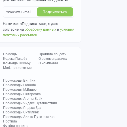
Подписаться
Нажимая «Подписаться», я даю
согласие на
обработку данных
и
условия
почтовых рассылок
.
Помощь
Правила соцсети
Кодекс Пикабу
О рекомендациях
Команда Пикабу
О компании
Моб. приложение
Промокоды Биг Гик
Промокоды Lamoda
Промокоды М.Видео
Промокоды Пятерочка
Промокоды Aroma Butik
Промокоды Яндекс Путешествия
Промокоды Яндекс Еда
Промокоды Ситилинк
Промокоды Авито Путешествия
Постила
Футбол сегодня