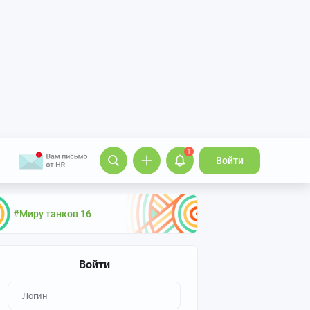
1
Войти
#Миру танков 16
Войти