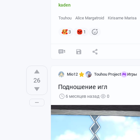
kaden
Touhou
Alice Margatroid
Kirisame Marisa
3
1
1
Mio12
Touhou Project
Игры
26
Подношение игл
6 месяцев назад
0