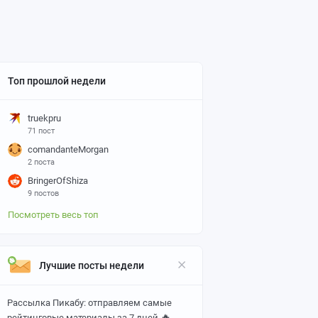
Топ прошлой недели
truekpru
71 пост
comandanteMorgan
2 поста
BringerOfShiza
9 постов
Посмотреть весь топ
Лучшие посты недели
Рассылка Пикабу: отправляем самые
🔥
рейтинговые материалы за 7 дней