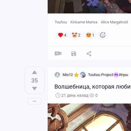
Touhou
Kirisame Marisa
Alice Margatroid
4
2
1
0
Mio12
Touhou Project
Игры
35
Волшебница, которая любит
21 день назад
0