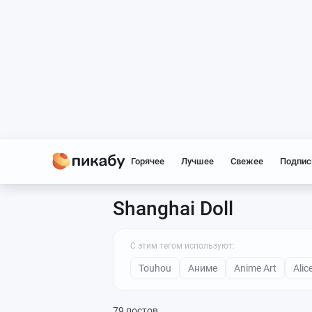
Горячее
Лучшее
Свежее
Подпис
Shanghai Doll
С этим тегом используют:
Touhou
Аниме
Anime Art
Alic
79 постов