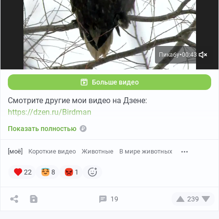
Пикабу
00:43
●
Больше видео
Смотрите другие мои видео на Дзене:
https://dzen.ru/Birdman
Показать полностью
[моё]
Короткие видео
Животные
В мире животных
22
8
1
19
239