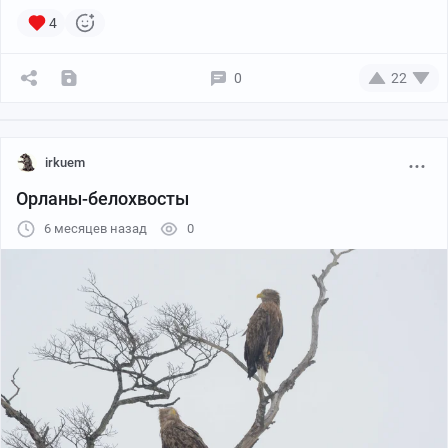
4
0
22
irkuem
Орланы-белохвосты
6 месяцев назад
0