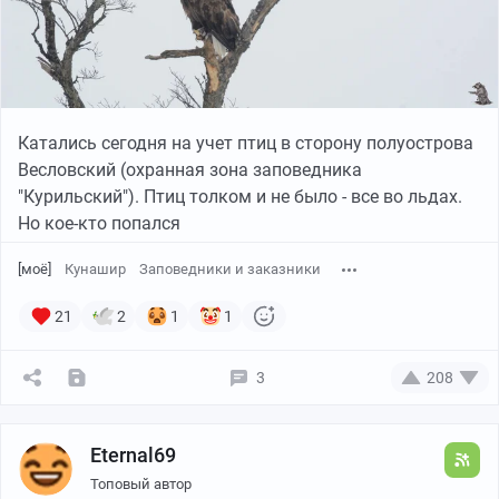
Катались сегодня на учет птиц в сторону полуострова
Весловский (охранная зона заповедника
"Курильский"). Птиц толком и не было - все во льдах.
Но кое-кто попался
[моё]
Кунашир
Заповедники и заказники
21
2
1
1
3
208
Eternal69
Топовый автор