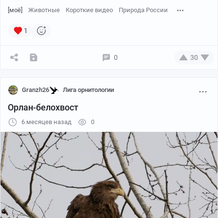
[моё]
Животные
Короткие видео
Природа России
1
0
30
Granzh26
Лига орнитологии
Орлан-белохвост
6 месяцев назад
0