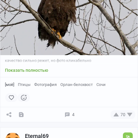
качество сильно режет, но фото кликабельно
Показать полностью
[моё]
Птицы
Фотография
Орлан-белохвост
Сочи
4
70
Eternal69