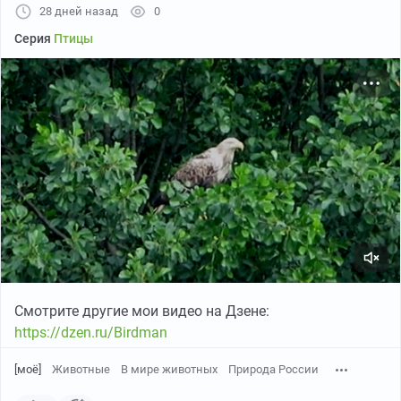
28 дней назад
0
Серия
Птицы
Смотрите другие мои видео на Дзене:
https://dzen.ru/Birdman
[моё]
Животные
В мире животных
Природа России