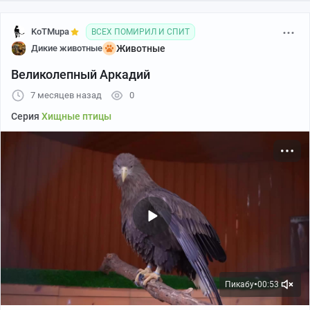
KoTMupa
ВСЕХ ПОМИРИЛ И СПИТ
Дикие животные
Животные
Великолепный Аркадий
7 месяцев назад
0
Серия
Хищные птицы
Пикабу
00:53
●