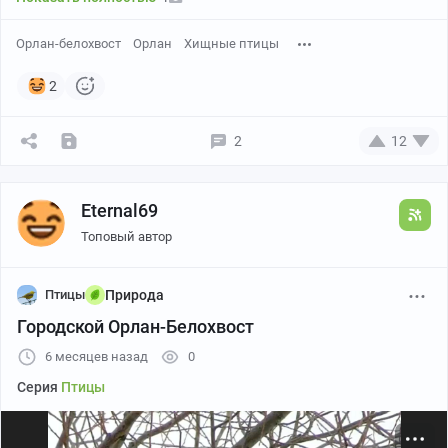
Смотрите мои видео на Дзене:
https://dzen.ru/Birdman
Орлан-белохвост
Орлан
Хищные птицы
2
2
12
Eternal69
Топовый автор
Птицы
Природа
Городской Орлан-Белохвост
6 месяцев назад
0
Серия
Птицы