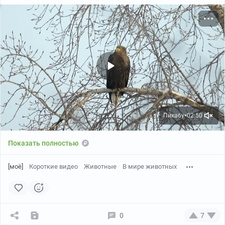
Пикабу
02:50
●
Показать полностью
[моё]
Короткие видео
Животные
В мире животных
0
7