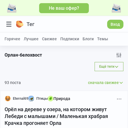
Не ваш офер?
Больше видео
Тег
Вход
Горячее
Лучшее
Свежее
Подписки
Блоги
Темы
Орлан-белохвост
Ещё теги
93 поста
сначала свежее
Eternal69
Птицы
Природа
Орёл на дереве у озера, на котором живут
Лебеди с малышами / Маленькая храбрая
Крачка прогоняет Орла