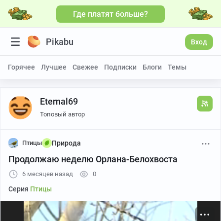
Где платят больше?
Больше видео
Pikabu
Вход
Горячее
Лучшее
Свежее
Подписки
Блоги
Темы
Eternal69
Топовый автор
Птицы
Природа
Продолжаю неделю Орлана-Белохвоста
6 месяцев назад
0
Серия
Птицы