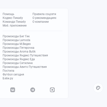
Помощь
Правила соцсети
Кодекс Пикабу
О рекомендациях
Команда Пикабу
О компании
Моб. приложение
Промокоды Биг Гик
Промокоды Lamoda
Промокоды М.Видео
Промокоды Пятерочка
Промокоды Aroma Butik
Промокоды Яндекс Путешествия
Промокоды Яндекс Еда
Промокоды Ситилинк
Промокоды Авито Путешествия
Постила
Футбол сегодня
Бэби.ру