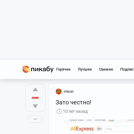
Горячее
Лучшее
Свежее
Подпис
micer
Зато честно!
10 лет назад