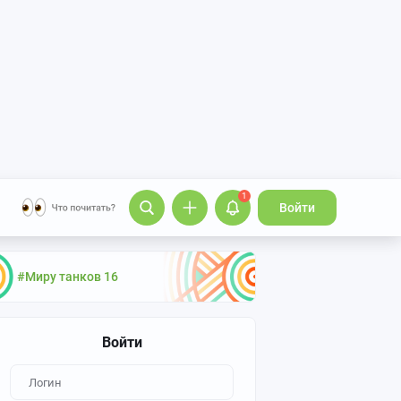
1
Войти
#Миру танков 16
Войти