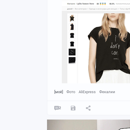
[моё]
Фото
AliExpress
Фекалии
2