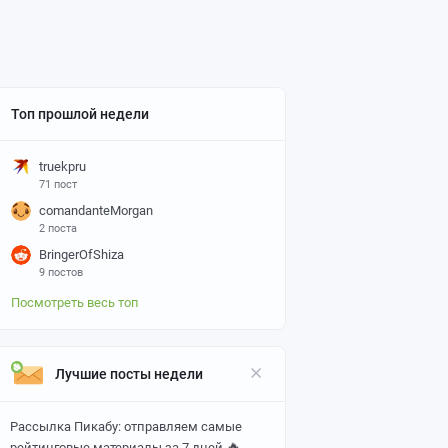
Топ прошлой недели
truekpru
71 пост
comandanteMorgan
2 поста
BringerOfShiza
9 постов
Посмотреть весь топ
Лучшие посты недели
Рассылка Пикабу: отправляем самые
🔥
рейтинговые материалы за 7 дней