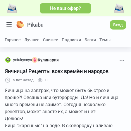
Не ваш офер?
Больше видео
Pikabu
Вход
Горячее
Лучшее
Свежее
Подписки
Блоги
Темы
yxtukyxnya
Кулинария
Яичница! Рецепты всех времён и народов
5 лет назад
0
Яичница на завтрак, что может быть быстрее и
проще?! Овсянка или бутерброды! Да! Но и яичница
много времени не займёт. Сегодня несколько
рецептов, может знаете их, а может и нет!
Делюсь!
Яйца "жаренные" на воде. В сковородку наливаю