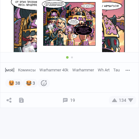
[моё]
Комиксы
Warhammer 40k
Warhammer
Wh Art
Tau
38
3
19
134