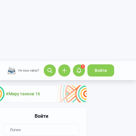
1
Войти
#Миру танков 16
Войти