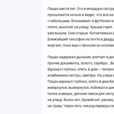
Пацан шести лет. Его и младшую сестру
просыпается ночью и видит, что вся ха
с небольшим. Вскакивает в футболке и 
плечо, выносит на улицу. Крыша горит.
уже вышли. Они старые. Когнитивные 
Ближайший таксофон на почте в двадца
моргает, пока еще с просоня не осозна
Пацан задержал дыхание, влетает в дом
прочие документы, золото, серебро… В
Вдохнул глубоко, опять в дом — теплую 
комбинезон сестры, свитера. На улице 
Пацан вдохнул глубоко, опять в дом беж
извернулся, вывернулся, побежал в до
полок в мешок, детские смеси для сес
на улицу. Волос нет, бровей нет, ресни
на траву. Через пять секунд перекрыт