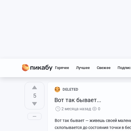
Горячее
Лучшее
Свежее
Подпис
DELETED
5
Вот так бывает...
2 месяца назад
0
Вот так бывает — живешь своей малень
схлопывается до состояния точки в бе