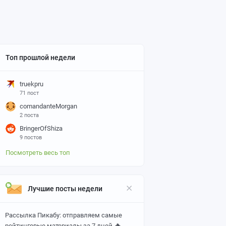
Топ прошлой недели
truekpru
71 пост
comandanteMorgan
2 поста
BringerOfShiza
9 постов
Посмотреть весь топ
Лучшие посты недели
Рассылка Пикабу: отправляем самые
🔥
рейтинговые материалы за 7 дней