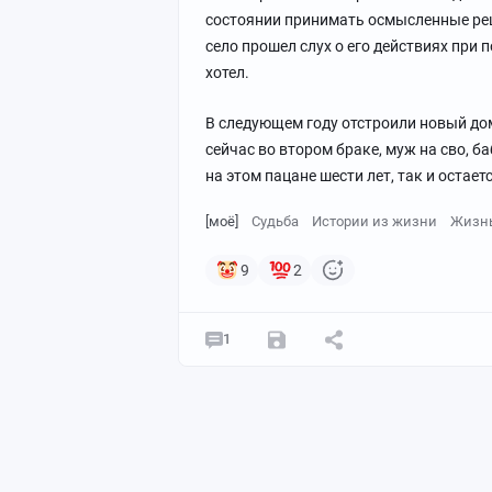
состоянии принимать осмысленные реше
село прошел слух о его действиях при п
хотел.
В следующем году отстроили новый дом
сейчас во втором браке, муж на сво, б
на этом пацане шести лет, так и остаетс
[моё]
Судьба
Истории из жизни
Жизн
9
2
1