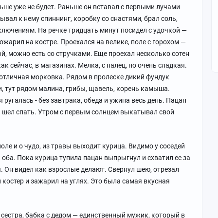
ньше уже не будет. Раньше он вставал с первыми лучами
вал к нему спиннинг, коробку со снастями, брал соль,
ключениям. На речке тридцать минут посидел с удочкой —
ожарил на костре. Проехался на велике, поле с горохом —
ой, можно есть со стручками. Еще проехал несколько сотен
ак сейчас, в магазинах. Мелка, с палец, но очень сладкая.
 отличная морковка. Рядом в пролеске дикий фундук
и, тут рядом малина, грибы, щавель, корень камыша.
ругалась - без завтрака, обеда и ужина весь день. Пацан
и шел спать. Утром с первым солнцем выкатывал свой
поле и о чудо, из травы выходит курица. Видимо у соседей
 оба. Пока курица тупила пацан выпрыгнул и схватил ее за
. Он видел как взрослые делают. Свернул шею, отрезал
л костер и зажарил на углях. Это была самая вкусная
 сестра, бабка с дедом — единственный мужик, который в