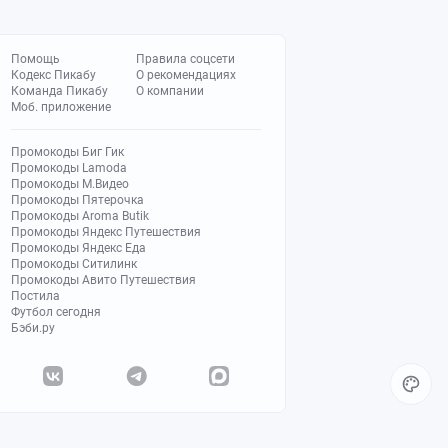
Помощь
Правила соцсети
Кодекс Пикабу
О рекомендациях
Команда Пикабу
О компании
Моб. приложение
Промокоды Биг Гик
Промокоды Lamoda
Промокоды М.Видео
Промокоды Пятерочка
Промокоды Aroma Butik
Промокоды Яндекс Путешествия
Промокоды Яндекс Еда
Промокоды Ситилинк
Промокоды Авито Путешествия
Постила
Футбол сегодня
Бэби.ру