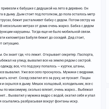
 привезли к бабушке с дедушкой на лето в деревню. Он
та в дыму. Дым стоит под потолком, до пола осталось метр
трусах, бежит расталкивет бабку с дедом. Потом сестру на
 В нескольких метрах от дома очень жарко. Бабка с дедом
функции нарушены. Тогда еще не было мобильной связи.
ти километрах Бабуля бежит до соседей. Дед стоит,
ет ситуацию.
. Он знает где, что лежит. Открывает секретер. Паспорта,
ыбежал на улицу, вывалил все на землю рядом с сестрой.
одежду, все, что под руку попалось — куртки, штаны,
все вывалил. Уже все село проснулось. Мужики с ведрами.
ать хочет. Сосед схватил его за руку, не пускает. Пацан
м и скрылся в дыму. Мешок холщовый, холодильник, все с
тры по максимуму, сколько влезет, очень жарко… Выбежал
ц нет… Выхватил у мужика ведро с водой, окатил себя и упал
ия осыпались разбрасывая вокруг фонтаны искр.