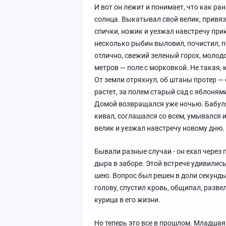
И вот он лежит и понимает, что как ра
солнца. Выкатывал свой велик, привязы
спички, ножик и уезжал навстречу при
несколько рыбин выловил, почистил, п
отлично, свежий зеленый горох, молод
метров — поле с морковкой. Не такая, к
От земли отряхнул, об штаны протер —
растет, за полем старый сад с яблоням
Домой возвращался уже ночью. Бабуля 
кивал, соглашался со всем, умывался 
велик и уезжал навстречу новому дню.
Бывали разные случаи - он ехал через 
дыра в заборе. Этой встрече удивились
шею. Вопрос был решен в доли секунды
голову, спустил кровь, общипал, разве
курица в его жизни.
Но теперь это все в прошлом. Младшая