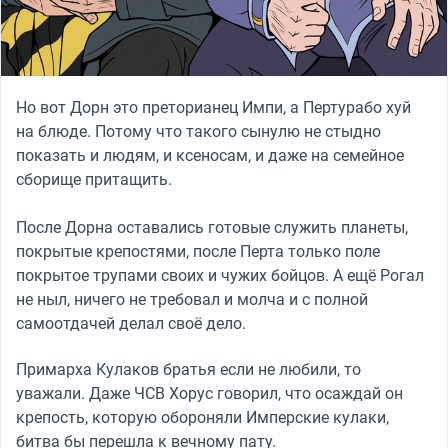
Но вот Дорн это преторианец Импи, а Пертурабо хуй
на блюде. Потому что такого сынулю не стыдно
показать и людям, и ксеносам, и даже на семейное
сборище притащить.
После Дорна оставались готовые служить планеты,
покрытые крепостями, после Перта только поле
покрытое трупами своих и чужих бойцов. А ещё Рогал
не ныл, ничего не требовал и молча и с полной
самоотдачей делал своё дело.
Примарха Кулаков братья если не любили, то
уважали. Даже ЧСВ Хорус говорил, что осаждай он
крепость, которую обороняли Имперские кулаки,
битва бы перешла к вечному пату.