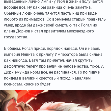
выведенный лично Импи - у тебя в жизни получается
вообще всё. Ну как бы разница очень заметна.
Обычные люди очень тянутся пасть ниц при виде
любого из примархов. Со временем старый правитель
умер, вроде бы даже своей смертью, так Рогал из
клана Дорнов и стал правителем межзвездного
государства.
В общем, Рогал приди, порядок наведи. Он и навёл,
империя Инвита к прилёту Императора была сильна
как никогда. Батя там прилетел, начал крутить
дефолтную телегу про величие человечества, то-се. А
Дорн ему - да норм все, не распинайся. Го по пиву и
пойдем в великий крестовый поход, наваляем
ксеносам, красиво будет.