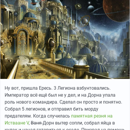
Ну вот, пришла Ересь. 3 Легиона взбунтовались.
Император всё ещё был не у дел, и на Дорна упала
роль нового командира. Сделал он просто и понятно.
Собрал 5 легионов, и отправил бить морду
предателям. Когда случилась
памятная резня на
Истваане V
,
Ваня
Дорн вытер сопли, собрал яйца в
кулак и начал готовиться к осаде. Призвал на помощь