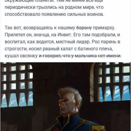
окружающие планеты. Тем не менее всё ещё
периодически грызлись на родном мире, что
способствовало появлению сильных воинов.
Так вот, возвращаясь к нашему
барану
примарху.
Прилетел он, значца, на Инвит. Его там подобрали, и
воспитал, как водится, местный лидер. Рос парень в
строгости, носил рваный халат с батиного плеча,
кушал овсянку
и говорил, что у мальчика нет имени.