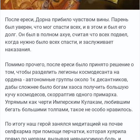
После ереси, Дорна прибило чувством вины. Парень
был уверен, что мог спасти всех, и в этом и был его
долг. Он был в полном ахуе, считая что всех подвел,
когда нужно было всех спасти, и заслуживает
наказания.
Помимо прочего, после ереси было принято решение о
том, чтобы разделить легионы космодесанта на
ордена - автономные группы около 1к десантников,
дабы сложнее было богам хаоса получить большую
кучу космодесов, скорраптив одного примарха.
Упрямым как черти Имперским Кулакам, любившим
бегать большими толпами, такое не особо нравилось.
По итогу наш герой занялся медитацией на почве
селфхарма при помощи перчатки, которая хуярила
прямо по нервам, вызывая невыносимую боль, и