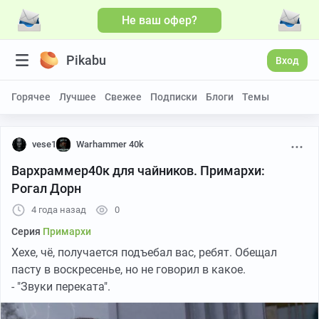
Не ваш офер?
Pikabu
Вход
Горячее
Лучшее
Свежее
Подписки
Блоги
Темы
vese1
Warhammer 40k
Вархраммер40к для чайников. Примархи:
Рогал Дорн
4 года назад
0
Серия
Примархи
Хехе, чё, получается подъебал вас, ребят. Обещал
пасту в воскресенье, но не говорил в какое.
- "Звуки переката".