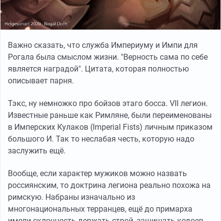
Важно сказать, что служба Империуму и Импи для
Рогала была смыслом жизни. "Верность сама по себе
является наградой". Цитата, которая полностью
описывает парня.
Тэкс, ну немножко про бойзов этаго босса. VII легион.
Известные раньше как Римляне, были переименованы
в Имперских Кулаков (Imperial Fists) личным приказом
большого И. Так то неслабая честь, которую надо
заслужить ещё.
Вообще, если характер мужиков можно назвать
россиянским, то доктрина легиона реально похожа на
римскую. Набраны изначально из
многонациональных терранцев, ещё до примарха
имели склонность держать строй,
защищать кодоев
,