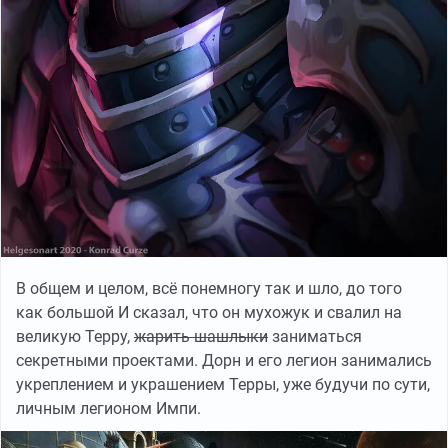
В общем и целом, всё понемногу так и шло, до того
как большой И сказал, что он мухожук и свалил на
великую Терру,
жарить шашлыки
заниматься
секретными проектами. Дорн и его легион занимались
укреплением и украшением Терры, уже будучи по сути,
личным легионом Импи.