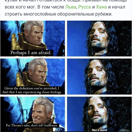
всех кого мог. В том числе
Льва
,
Русса
и
Хана
и начал
строить многослойные оборонительные рубежи.