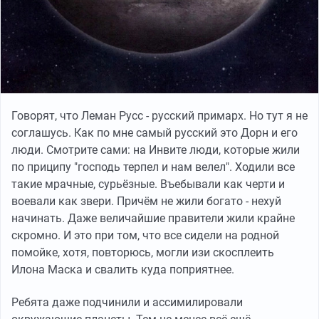
Говорят, что Леман Русс - русский примарх. Но тут я не
соглашусь. Как по мне самый русский это Дорн и его
люди. Смотрите сами: на Инвите люди, которые жили
по приципу "господь терпел и нам велел". Ходили все
такие мрачные, сурьёзные. Въебывали как черти и
воевали как звери. Причём не жили богато - нехуй
начинать. Даже величайшие правители жили крайне
скромно. И это при том, что все сидели на родной
помойке, хотя, повторюсь, могли изи скосплеить
Илона Маска и свалить куда поприятнее.
Ребята даже подчинили и ассимилировали