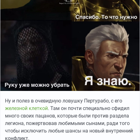
Ну и полез в очевидную ловушку Пертурабо, с его
железной клеткой
. Там он почти специально сфидил
много своих пацанов, которые были против раздела
легиона, пожертвовав любимыми сынами, ради того
чтобы исключить любые шансы на новый внутренний
конфликт.