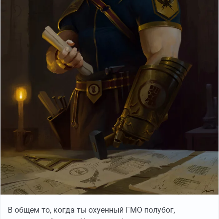
В общем то, когда ты охуенный ГМО полубог,