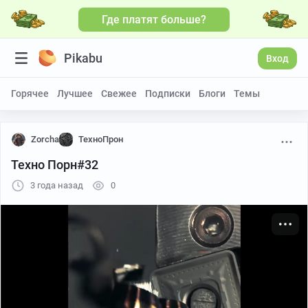
Где платят больше?
Больше видео
Pikabu
Вход
Горячее
Лучшее
Свежее
Подписки
Блоги
Темы
Zorcha
ТехноПрон
Техно Порн#32
3 года назад
0