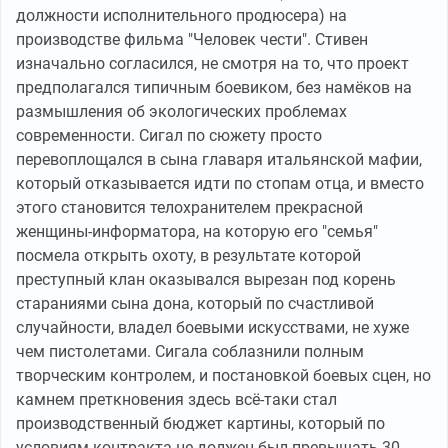
должности исполнительного продюсера) на
производстве фильма "Человек чести". Стивен
изначально согласился, не смотря на то, что проект
предполагался типичным боевиком, без намёков на
размышления об экологических проблемах
современности. Сигал по сюжету просто
перевоплощался в сына главаря итальянской мафии,
который отказывается идти по стопам отца, и вместо
этого становится телохранителем прекрасной
женщины-информатора, на которую его "семья"
посмела открыть охоту, в результате которой
преступный клан оказывался вырезан под корень
стараниями сына дона, который по счастливой
случайности, владел боевыми искусствами, не хуже
чем пистолетами. Сигала соблазнили полным
творческим контролем, и постановкой боевых сцен, но
камнем преткновения здесь всё-таки стал
производственный бюджет картины, который по
условиям контракта не должен был превышать 30