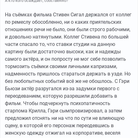
А кто кого осаждает, собственно?
На съёмках фильма Стивен Сигал держался от коллег
по ремеслу обособленно, ни о каких приятельских
отношениях речи не было, они были строго рабочими,
и довольно натянутыми. Коллег Стивена по большей
части спасало то, что ставки студии на данную
картину были достаточно высоки, как и надежды
самого актёра, и он попросту не мог себе позволить
тормозить съёмки своими личными капризами,
надменность пришлось стараться держать в узде. Но
без любопытных событий всё же не обошлось. С Гэри
Бьюзи актёр разругался из-за задумки первого с
переодеванием, которую разрешили добавить в
фильм. Чтобы подчеркнуть психопатичность
старпома Крилла, Гэри сымпровизировал, а затем
предложил отснять ни на что по сути не влияющую
сцену, в которой его персонаж переодевшись в
женскую одежду отжигал на корпоративе, веселя