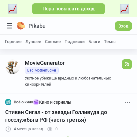
Пора повышать доход
Pikabu
Вход
Горячее
Лучшее
Свежее
Подписки
Блоги
Темы
MovieGenerator
Bad Motherfucker
Уютное убежище вредных и любознательных
кинозрителей
Всё о кино
Кино и сериалы
Стивен Сигал - от звезды Голливуда до
госслужбы в РФ (часть третья)
4 месяца назад
0