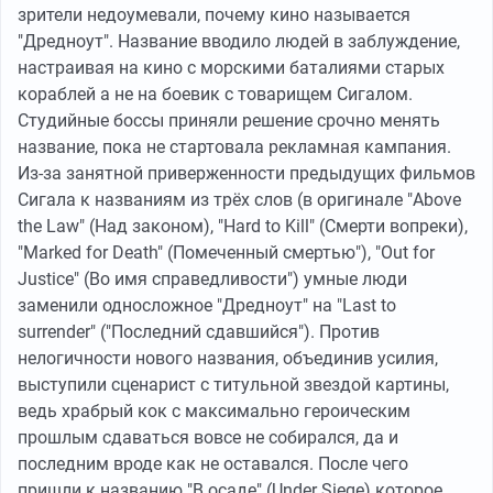
зрители недоумевали, почему кино называется
"Дредноут". Название вводило людей в заблуждение,
настраивая на кино с морскими баталиями старых
кораблей а не на боевик с товарищем Сигалом.
Студийные боссы приняли решение срочно менять
название, пока не стартовала рекламная кампания.
Из-за занятной приверженности предыдущих фильмов
Сигала к названиям из трёх слов (в оригинале "Above
the Law" (Над законом), "Hard to Kill" (Смерти вопреки),
"Marked for Death" (Помеченный смертью"), "Out for
Justice" (Во имя справедливости") умные люди
заменили односложное "Дредноут" на "Last to
surrender" ("Последний сдавшийся"). Против
нелогичности нового названия, объединив усилия,
выступили сценарист с титульной звездой картины,
ведь храбрый кок с максимально героическим
прошлым сдаваться вовсе не собирался, да и
последним вроде как не оставался. После чего
пришли к названию "В осаде" (Under Siege) которое