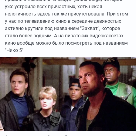
уже устроило всех причастных, хоть некая
нелогичность здесь так же присутствовала. При этом
у нас по телевидению кино в середине девяностых
активно крутили под названием "Захват", которое
стало более родным. А на пиратских видеокассетах
кино вообще можно было посмотреть под названием
"Нико 5".