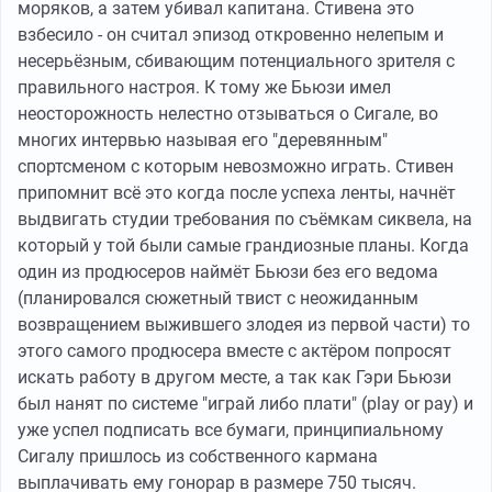
моряков, а затем убивал капитана. Стивена это
взбесило - он считал эпизод откровенно нелепым и
несерьёзным, сбивающим потенциального зрителя с
правильного настроя. К тому же Бьюзи имел
неосторожность нелестно отзываться о Сигале, во
многих интервью называя его "деревянным"
спортсменом с которым невозможно играть. Стивен
припомнит всё это когда после успеха ленты, начнёт
выдвигать студии требования по съёмкам сиквела, на
который у той были самые грандиозные планы. Когда
один из продюсеров наймёт Бьюзи без его ведома
(планировался сюжетный твист с неожиданным
возвращением выжившего злодея из первой части) то
этого самого продюсера вместе с актёром попросят
искать работу в другом месте, а так как Гэри Бьюзи
был нанят по системе "играй либо плати" (play or pay) и
уже успел подписать все бумаги, принципиальному
Сигалу пришлось из собственного кармана
выплачивать ему гонорар в размере 750 тысяч.