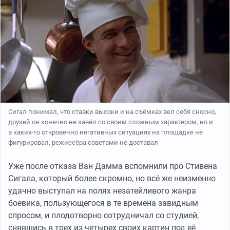
Сигал понимал, что ставки высоки и на съёмках вел себя сносно,
друзей он конечно не завёл со своим сложным характером, но и
в каких-то откровенно негативных ситуациях на площадке не
фигурировал, режиссёра советами не доставал
Уже после отказа Ван Дамма вспомнили про Стивена
Сигала, который более скромно, но всё же неизменно
удачно выступал на полях незатейливого жанра
боевика, пользующегося в те времена завидным
спросом, и плодотворно сотрудничал со студией,
снявшись в трех из четырех своих картин под её