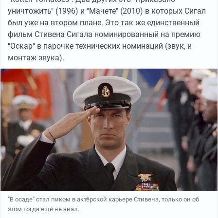
уничтожить" (1996) и "Мачете" (2010) в которых Сигал
был уже на втором плане. Это так же единственный
фильм Стивена Сигала номинированный на премию
"Оскар" в парочке технических номинаций (звук, и
монтаж звука).
"В осаде" стал пиком в актёрской карьере Стивена, только он об
этом тогда ещё не знал.