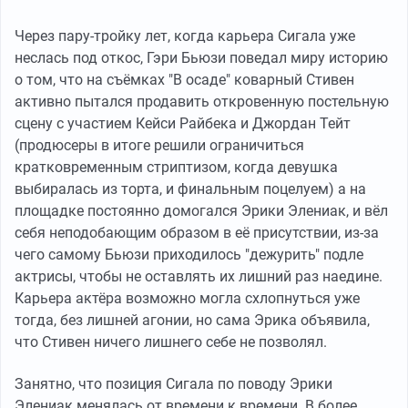
Через пару-тройку лет, когда карьера Сигала уже
неслась под откос, Гэри Бьюзи поведал миру историю
о том, что на съёмках "В осаде" коварный Стивен
активно пытался продавить откровенную постельную
сцену с участием Кейси Райбека и Джордан Тейт
(продюсеры в итоге решили ограничиться
кратковременным стриптизом, когда девушка
выбиралась из торта, и финальным поцелуем) а на
площадке постоянно домогался Эрики Элениак, и вёл
себя неподобающим образом в её присутствии, из-за
чего самому Бьюзи приходилось "дежурить" подле
актрисы, чтобы не оставлять их лишний раз наедине.
Карьера актёра возможно могла схлопнуться уже
тогда, без лишней агонии, но сама Эрика объявила,
что Стивен ничего лишнего себе не позволял.
Занятно, что позиция Сигала по поводу Эрики
Элениак менялась от времени к времени. В более