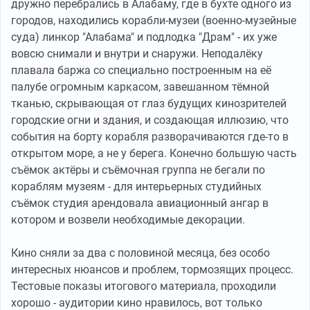
дружно перебрались в Алабаму, где в бухте одного из
городов, находились корабли-музеи (военно-музейные
суда) линкор "Алабама" и подлодка "Драм" - их уже
вовсю снимали и внутри и снаружи. Неподалёку
плавала баржа со специально построенным на её
палубе огромным каркасом, завешанном тёмной
тканью, скрывающая от глаз будущих кинозрителей
городские огни и здания, и создающая иллюзию, что
события на борту корабля разворачиваются где-то в
открытом море, а не у берега. Конечно большую часть
съёмок актёры и съёмочная группа не бегали по
кораблям музеям - для интерьерных студийных
съёмок студия арендовала авиационный ангар в
котором и возвели необходимые декорации.
Кино сняли за два с половиной месяца, без особо
интересных нюансов и проблем, тормозящих процесс.
Тестовые показы итогового материала, проходили
хорошо - аудитории кино нравилось, вот только