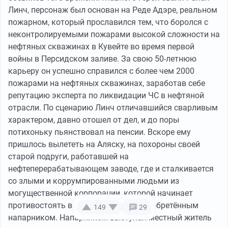
Линч, персонаж был основан на Реде Адэре, реальном
пожарном, который прославился тем, что боролся с
неконтролируемыми пожарами высокой сложности на
нефтяных скважинах в Кувейте во время первой
войны в Персидском заливе. За свою 50-летнюю
карьеру он успешно справился с более чем 2000
пожарами на нефтяных скважинах, заработав себе
репутацию эксперта по ликвидации ЧС в нефтяной
отрасли. По сценарию Линч отличавшийся сварливым
характером, давно отошел от дел, и до поры
потихоньку пьянствовал на пенсии. Вскоре ему
пришлось вылететь на Аляску, на похороны своей
старой подруги, работавшей на
нефтеперерабатывающем заводе, где и сталкивается
со злыми и коррумпированными людьми из
могущественной корпорации, которой начинает
противостоять вместе с неожиданно обретённым
149
29
напарником. Напарником выступал местный житель