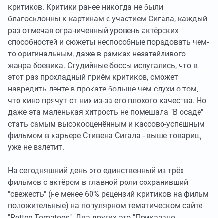
критиков. Критики ранее никогда не были
благосклонны к картинам с участием Сигала, каждый
раз отмечая ограниченный уровень актёрских
способностей и сюжеты неспособные порадовать чем-
то оригинальным, даже в рамках незатейливого
жанра боевика. Студийные боссы испугались, что в
этот раз прохладный приём критиков, сможет
навредить ленте в прокате больше чем слухи о том,
что кино прячут от них из-за его плохого качества. Но
даже эта маленькая хитрость не помешала "В осаде"
стать самым высокооценённым и кассово-успешным
фильмом в карьере Стивена Сигала - выше товарищ
уже не взлетит.
На сегодняшний день это единственный из трёх
фильмов с актёром в главной роли сохранивший
"свежесть" (не менее 60% рецензий критиков на фильм
положительные) на популярном тематическом сайте
"Rotten Tomatoes". Два других это "Приказано