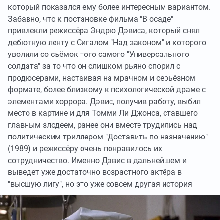
который показался ему более интересным вариантом.
Забавно, что к постановке фильма "В осаде"
привлекли режиссёра Эндрю Дэвиса, который снял
дебютную ленту с Сигалом "Над законом" и которого
уволили со съёмок того самого "Универсального
солдата" за то что он слишком рьяно спорил с
продюсерами, настаивая на мрачном и серьёзном
формате, более близкому к психологической драме с
элементами хоррора. Дэвис, получив работу, выбил
место в картине и для Томми Ли Джонса, ставшего
главным злодеем, ранее они вместе трудились над
политическим триллером "Доставить по назначению"
(1989) и режиссёру очень понравилось их
сотрудничество. Именно Дэвис в дальнейшем и
выведет уже достаточно возрастного актёра в
"высшую лигу", но это уже совсем другая история.