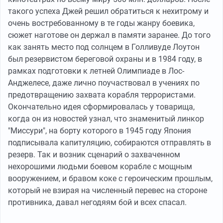
такого успеха Джей решил обратиться к нехитрому и
очень востребованному в те годы жанру боевика,
сюжет наготове он держал в памяти заранее. До того
как занять место под солнцем в Голливуде Лоутон
был резервистом береговой охраны и в 1984 году, в
рамках подготовки к летней Олимпиаде в Лос-
Анджелесе, даже лично поучаствовал в учениях по
предотвращению захвата корабля террористами.
Окончательно идея сформировалась у товарища,
когда он из новостей узнал, что знаменитый линкор
"Миссури", на борту которого в 1945 году Япония
подписывала капитуляцию, собираются отправлять в
резерв. Так и возник сценарий о захваченном
нехорошими людьми боевом корабле с мощным
вооружением, и бравом коке с героическим прошлым,
который не взирая на численный перевес на стороне
противника, давал негодяям бой и всех спасал.