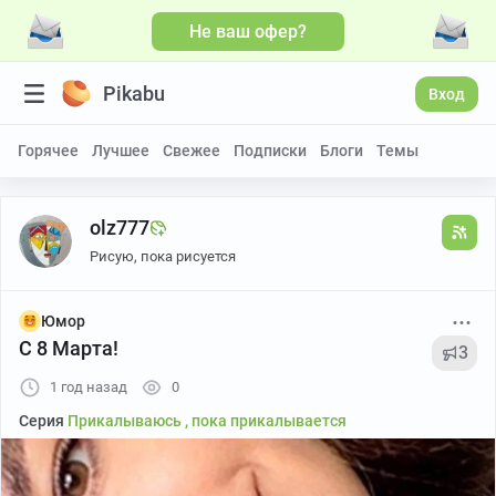
Не ваш офер?
Pikabu
Вход
Горячее
Лучшее
Свежее
Подписки
Блоги
Темы
olz777
Рисую, пока рисуется
Юмор
С 8 Марта!
3
1 год назад
0
Серия
Прикалываюсь , пока прикалывается