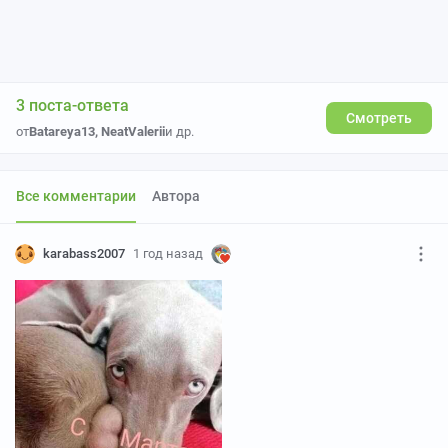
3 поста-ответа
Смотреть
от
Batareya13
,
NeatValerii
и др.
Все комментарии
Автора
karabass2007
1 год назад