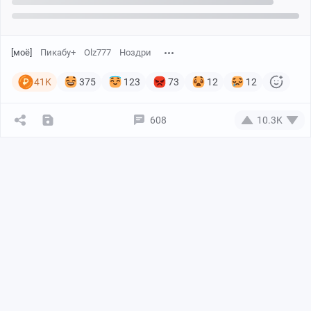
[моё]
Пикабу+
Olz777
Ноздри
41K
375
123
73
12
12
608
10.3K