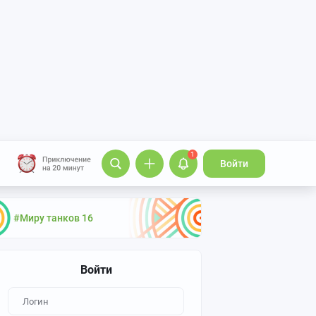
1
Войти
#Миру танков 16
Войти