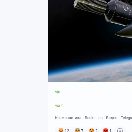
via
via2
Космонавтика
Rocket lab
Видео
Teleg
12
7
2
1