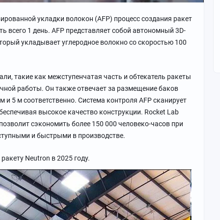
ированной укладки волокон (AFP) процесс создания ракет
ь всего 1 день. AFP представляет собой автономный 3D-
который укладывает углеродное волокно со скоростью 100
ли, такие как межступенчатая часть и обтекатель ракеты
ручной работы. Он также отвечает за размещение баков
м и 5 м соответственно. Система контроля AFP сканирует
беспечивая высокое качество конструкции. Rocket Lab
позволит сэкономить более 150 000 человеко-часов при
оступными и быстрыми в производстве.
акету Neutron в 2025 году.