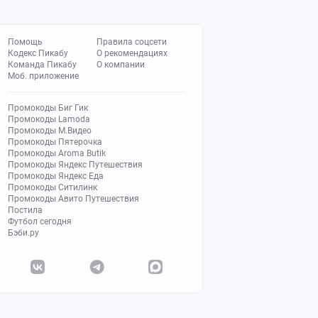
Помощь
Правила соцсети
Кодекс Пикабу
О рекомендациях
Команда Пикабу
О компании
Моб. приложение
Промокоды Биг Гик
Промокоды Lamoda
Промокоды М.Видео
Промокоды Пятерочка
Промокоды Aroma Butik
Промокоды Яндекс Путешествия
Промокоды Яндекс Еда
Промокоды Ситилинк
Промокоды Авито Путешествия
Постила
Футбол сегодня
Бэби.ру