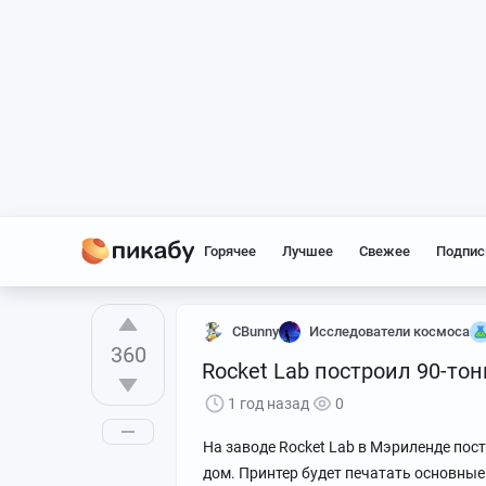
Горячее
Лучшее
Свежее
Подпис
CBunny
Исследователи космоса
360
Rocket Lab построил 90-то
1 год назад
0
На заводе Rocket Lab в Мэриленде пос
дом. Принтер будет печатать основны