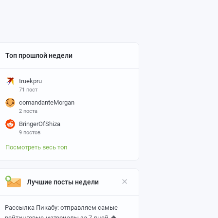
Топ прошлой недели
truekpru
71 пост
comandanteMorgan
2 поста
BringerOfShiza
9 постов
Посмотреть весь топ
Лучшие посты недели
Рассылка Пикабу: отправляем самые
🔥
рейтинговые материалы за 7 дней