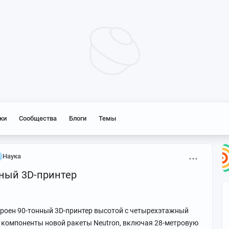
ки
Сообщества
Блоги
Темы
Наука
нный 3D-принтер
троен 90-тонный 3D-принтер высотой с четырехэтажный
е компоненты новой ракеты Neutron, включая 28-метровую