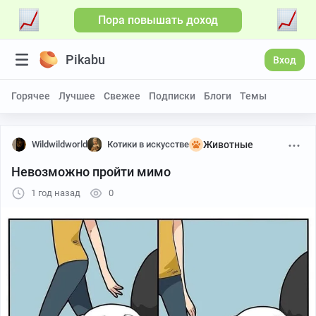
Пора повышать доход
Pikabu
Вход
Горячее
Лучшее
Свежее
Подписки
Блоги
Темы
Wildwildworld
Котики в искусстве
Животные
Невозможно пройти мимо
1 год назад
0