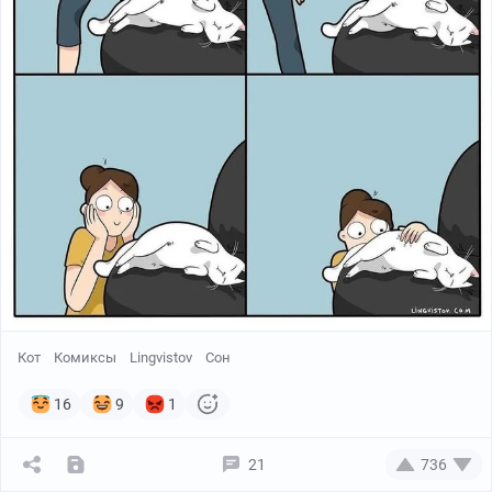
Кот
Комиксы
Lingvistov
Сон
16
9
1
21
736