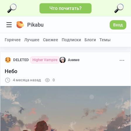
Что почитать?
Pikabu
Вход
Горячее
Лучшее
Свежее
Подписки
Блоги
Темы
DELETED
Аниме
Higher Vampire
Небо
4 месяца назад
0