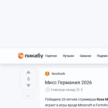
Горячее
Лучшее
Свежее
Подпис
Newliunik
6
Мисс Германия 2026
4 месяца назад
0
Победила 26-летняя стримерша
Rose M
играет в игры вроде Minecraft и Fortni