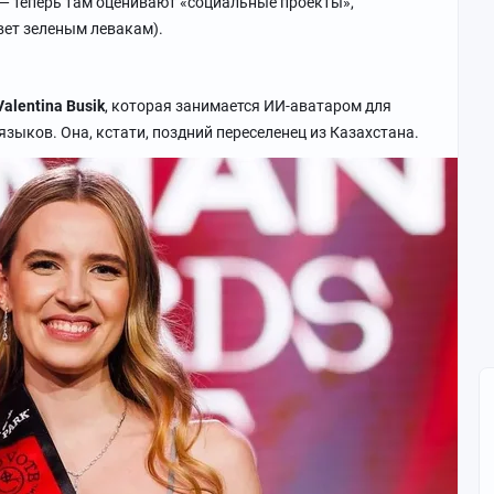
 — теперь там оценивают «социальные проекты»,
вет зеленым левакам).
Valentina Busik
, которая занимается ИИ-аватаром для
зыков. Она, кстати, поздний переселенец из Казахстана.