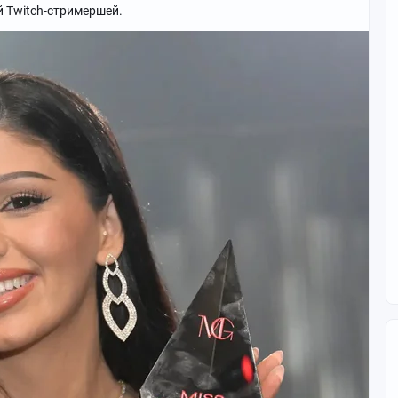
й Twitch-стримершей.