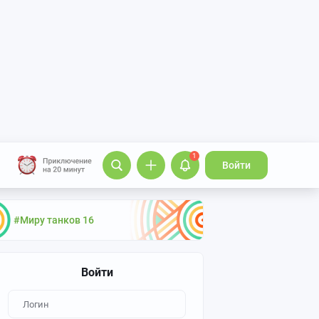
1
Войти
#Миру танков 16
Войти