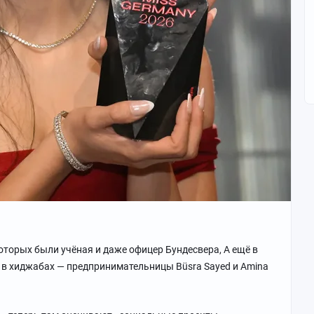
оторых были учёная и даже офицер Бундесвера, А ещё в
 в хиджабах — предпринимательницы Büsra Sayed и Amina