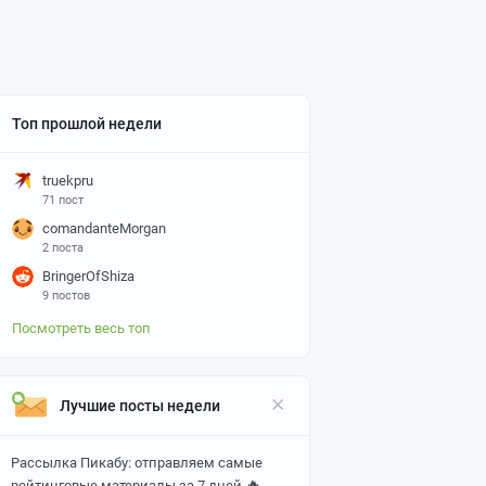
Топ прошлой недели
truekpru
71 пост
comandanteMorgan
2 поста
BringerOfShiza
9 постов
Посмотреть весь топ
Лучшие посты недели
Рассылка Пикабу: отправляем самые
🔥
рейтинговые материалы за 7 дней