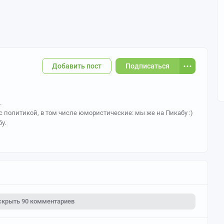
Добавить пост
Подписаться
.
 политикой, в том числе юмористические: мы же на Пикабу :)
у.
 игнор-лист должен быть пустым!
нтариев в собственных постах, если они считают, что
без занесения в игнор-лист сообщества).
 нарушающий правила Пикабу, не стесняйтесь призывать
ю продвижение чьих-то интересов или идей: мы открыты для
скрыть
90 комментариев