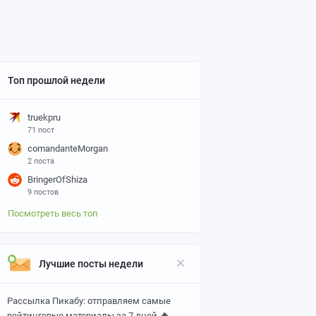
Топ прошлой недели
truekpru
71 пост
comandanteMorgan
2 поста
BringerOfShiza
9 постов
Посмотреть весь топ
Лучшие посты недели
Рассылка Пикабу: отправляем самые
🔥
рейтинговые материалы за 7 дней