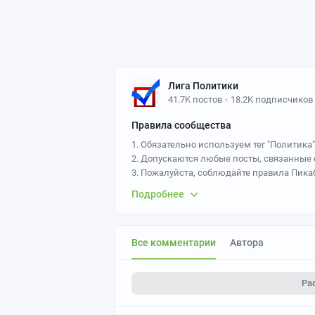
Лига Политики
41.7K постов
18.2K подписчиков
Правила сообщества
1. Обязательно используем тег "Политика"
2. Допускаются любые посты, связанные с
3. Пожалуйста, соблюдайте правила Пикаб
4. Адмодеры сообщества никого не банят:
Подробнее
5. Адмодеры вправе скрывать ветки комме
пользователь грубит им или оскорбляет (
6. Если заметили пост или комментарий,
Все комментарии
Автора
модераторов Пикабу.
7. Сообщество не преследует своей цель
всех, но см. п. 3.
Ра