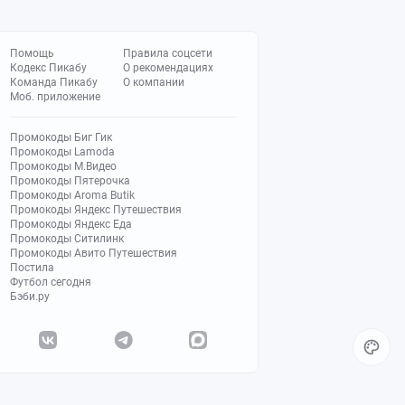
Помощь
Правила соцсети
Кодекс Пикабу
О рекомендациях
Команда Пикабу
О компании
Моб. приложение
Промокоды Биг Гик
Промокоды Lamoda
Промокоды М.Видео
Промокоды Пятерочка
Промокоды Aroma Butik
Промокоды Яндекс Путешествия
Промокоды Яндекс Еда
Промокоды Ситилинк
Промокоды Авито Путешествия
Постила
Футбол сегодня
Бэби.ру