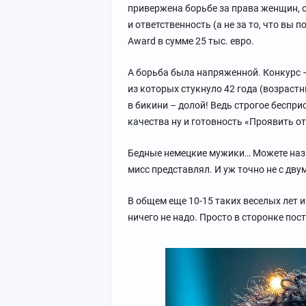
привержена борьбе за права женщин, о
и ответственность (а не за то, что вы 
Award в сумме 25 тыс. евро.
А борьба была напряженной. Конкурс 
из которых стукнуло 42 года (возраст
в бикини – долой! Ведь строгое беспр
качества ну и готовность «Проявить от
Бедные немецкие мужики… Можете назы
мисс представлял. И уж точно не с дву
В общем еще 10-15 таких веселых лет и
ничего не надо. Просто в сторонке пос