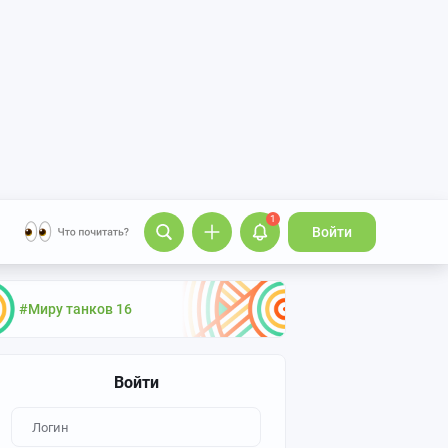
1
Войти
#Миру танков 16
Войти