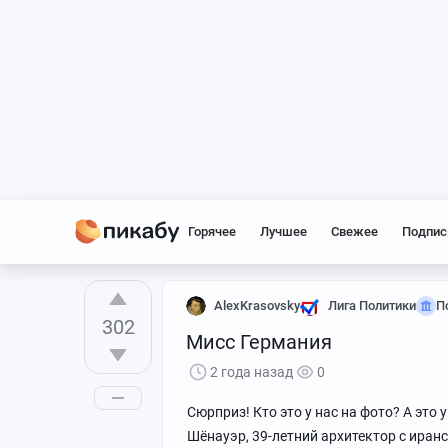
Горячее
Лучшее
Свежее
Подпис
AlexKrasovsky
Лига Политики
П
302
Мисс Германия
2 года назад
0
Сюрприз! Кто это у нас на фото? А это 
Шёнауэр, 39-летний архитектор с иран