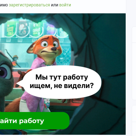
димо
зарегистрироваться
или
войти