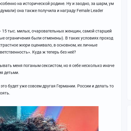
собенно на исторической родине. Ну и заодно, за шарм, ум
подумали) она также получила и награду Female Leader
– 15 тыс. милых, очаровательных женщин, самой старшей
ные ограничения были отменены). В таких условиях проход
истрастное жюри оценивало, в основном, их личные
ветственность». Куда ж теперь без неё?
вать меня поганым сексистом, но я себе несколько иначе
мя детьми.
 это будет уже совсем другая Германии. России и делать то
тоять.