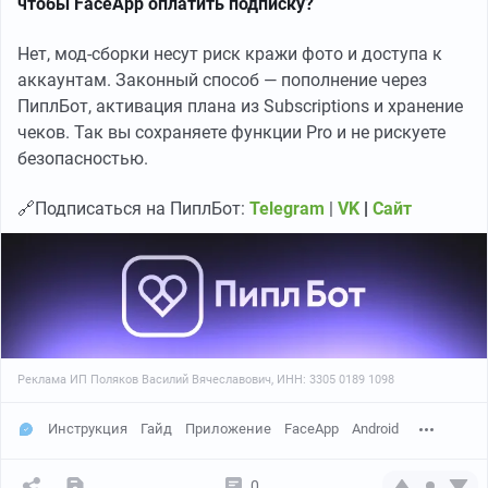
чтобы FaceApp оплатить подписку?
Нет, мод-сборки несут риск кражи фото и доступа к
аккаунтам. Законный способ — пополнение через
ПиплБот, активация плана из Subscriptions и хранение
чеков. Так вы сохраняете функции Pro и не рискуете
безопасностью.
🔗Подписаться на ПиплБот:
Telegram
|
VK
|
Сайт
Реклама ИП Поляков Василий Вячеславович, ИНН: 3305 0189 1098
Инструкция
Гайд
Приложение
FaceApp
Android
0