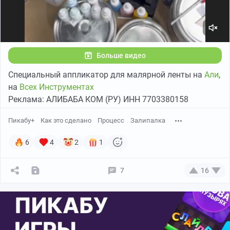
Больше видео
Специальный аппликатор для малярной ленты на
Али
,
на
Всех Инструментах
Реклама: АЛИБАБА КОМ (РУ) ИНН 7703380158
Пикабу+
Как это сделано
Процесс
Залипалка
6
4
2
1
7
16