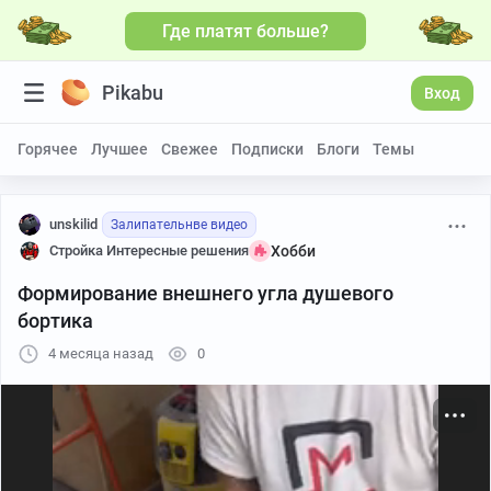
Где платят больше?
Больше видео
Pikabu
Вход
Горячее
Лучшее
Свежее
Подписки
Блоги
Темы
unskilid
Залипательнве видео
Стройка Интересные решения
Хобби
Формирование внешнего угла душевого
бортика
4 месяца назад
0