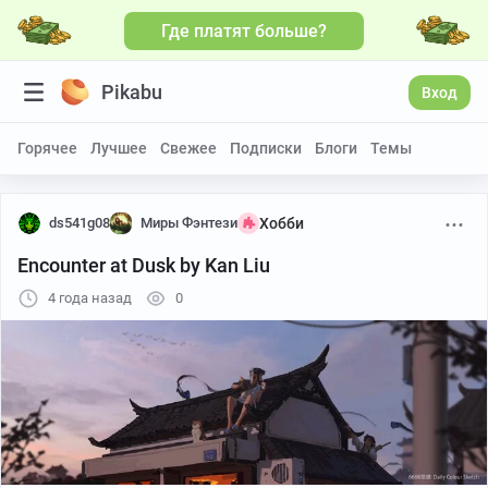
Где платят больше?
Pikabu
Вход
Горячее
Лучшее
Свежее
Подписки
Блоги
Темы
ds541g08
Миры Фэнтези
Хобби
Encounter at Dusk by Kan Liu
4 года назад
0