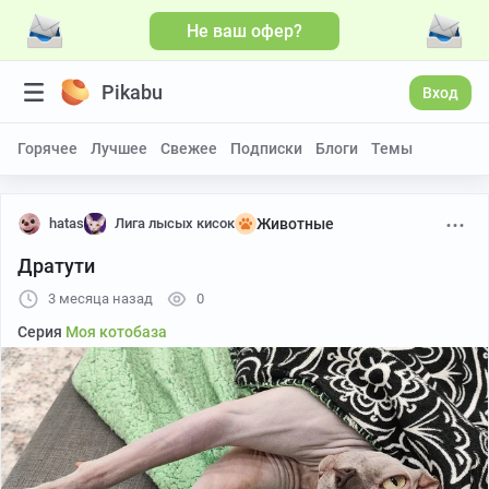
Не ваш офер?
Pikabu
Вход
Горячее
Лучшее
Свежее
Подписки
Блоги
Темы
hatas
Лига лысых кисок
Животные
Дратути
3 месяца назад
0
Серия
Моя котобаза