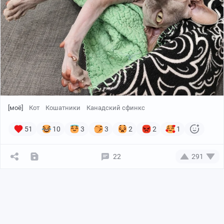
[моё]
Кот
Кошатники
Канадский сфинкс
51
10
3
3
2
2
1
22
291