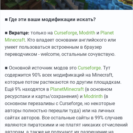
■ Где эти ваши модификации искать?
■
Вкратце:
только на
Curseforge
,
Modrith
и
Planet
Minecraft
. Кто владеет основами английского или
умеет пользоваться встроенным в браузер
переводчиком - welcome, остальным сочувствую.
■ Основной источник модов это
Curseforge
. Тут
содержится 90% всех модификаций на Minecraft,
которые потом растекаются по другим площадкам.
Ещё 9% находятся в
PlanetMinecraft
(в основном
ресурспаки и карты/сохранения) и
Modrinth
(в
основном перезаливы с Curseforge, но некоторые
авторы полностью перешли туда) или на личных
сайтах авторов. Все остальные сайты в 99% случаев
являются пиратскими и не платят никаких отчислений
авторам, а также не получают их разрешение на