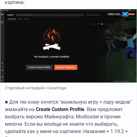
картина:
Стартовый интерфейс Curseforge.
■ Для тех кому хочется "ванильную игру + пару модов"
жмакайте на
Create Custom Profile
. Вам предложит
выбрать версию Майнкрафта, Modloader и прочие
мелочи. Если вы вообще не знаете что выбирать,
сделайте как у меня на картинке: Название + 1.19.2 +