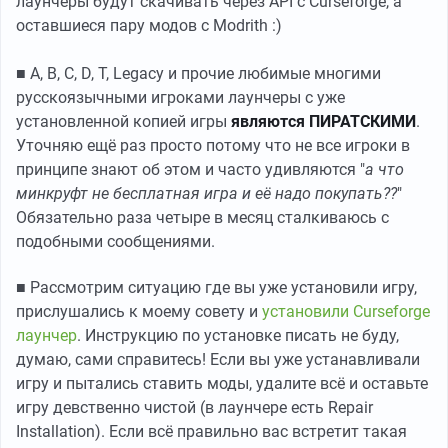
лаунчеры будут скачивать через API с Curseforge, а
оставшиеся пару модов с Modrith :)
■ A, B, C, D, Т, Legacy и прочие любимые многими
русскоязычными игроками лаунчеры с уже
установленной копией игры
являются ПИРАТСКИМИ
.
Уточняю ещё раз просто потому что не все игроки в
принципе знают об этом и часто удивляются "
а что
минкруфт не бесплатная игра и её надо покупать??
"
Обязательно раза четыре в месяц сталкиваюсь с
подобными сообщениями.
■ Рассмотрим ситуацию где вы уже установили игру,
прислушались к моему совету и
установили Curseforge
лаунчер
. Инструкцию по установке писать не буду,
думаю, сами справитесь! Если вы уже устанавливали
игру и пытались ставить моды, удалите всё и оставьте
игру девственно чистой (в лаунчере есть Repair
Installation). Если всё правильно вас встретит такая