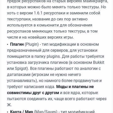
предок ресурспаков на старых версиях Майнкрафта,
в которых можно было менять только текстуры. Но
хоть с версии 1.6.1 ресурспаки и заменили собой
текстурпаки, название до сих пор активно
используется в комьюнити для обозначения
ресурспаков меняющих только текстуры, в том
числе и на новейших версиях игры.
Плагин
(Plugin) - тип модификации в основном
предназначенный для серверов, для установки
помещается в папку plugins. Для работы требуется
установка загрузчика плагинов (в основном Bukkit
или Spigot). Все плагины работают по аналогии с
датапаками (игрокам не нужно ничего
устанавливать), но намного более продвинутые и
требуют написания кода.
Моды и плагины не
совместимы друг с другом
и все ядра, которые
пытаются соединить их, чаще всего работают через
Ж.
Карта / Мир
(Map/Saves) - тип модификаций,