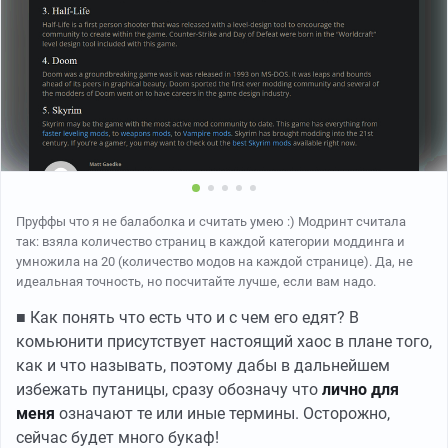
Пруффы что я не балаболка и считать умею :) Модринт считала
так: взяла количество страниц в каждой категории моддинга и
умножила на 20 (количество модов на каждой странице). Да, не
идеальная точность, но посчитайте лучше, если вам надо.
■ Как понять что есть что и с чем его едят? В
комьюнити присутствует настоящий хаос в плане того,
как и что называть, поэтому дабы в дальнейшем
избежать путаницы, сразу обозначу что
лично для
меня
означают те или иные термины. Осторожно,
сейчас будет много букаф!