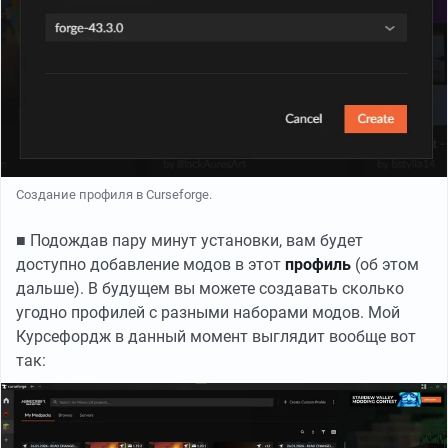
Создание профиля в Curseforge.
■ Подождав пару минут установки, вам будет
доступно добавление модов в этот
профиль
(об этом
дальше). В будущем вы можете создавать сколько
угодно профилей с разными наборами модов. Мой
Курсефордж в данный момент выглядит вообще вот
так: