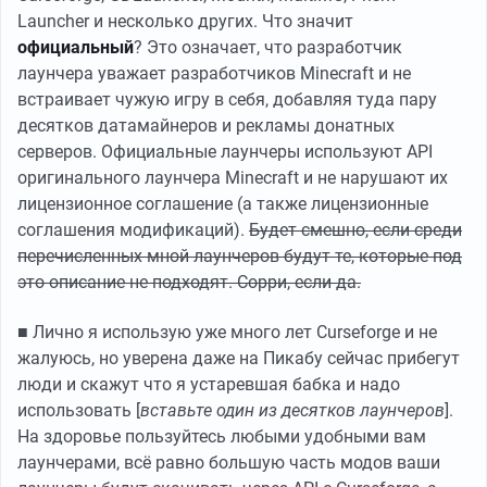
Launcher и несколько других. Что значит
официальный
? Это означает, что разработчик
лаунчера уважает разработчиков Minecraft и не
встраивает чужую игру в себя, добавляя туда пару
десятков датамайнеров и рекламы донатных
серверов. Официальные лаунчеры используют API
оригинального лаунчера Minecraft и не нарушают их
лицензионное соглашение (а также лицензионные
соглашения модификаций).
Будет смешно, если среди
перечисленных мной лаунчеров будут те, которые под
это описание не подходят. Сорри, если да.
■ Лично я использую уже много лет Curseforge и не
жалуюсь, но уверена даже на Пикабу сейчас прибегут
люди и скажут что я устаревшая бабка и надо
использовать [
вставьте один из десятков лаунчеров
].
На здоровье пользуйтесь любыми удобными вам
лаунчерами, всё равно большую часть модов ваши