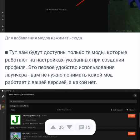
Для добавления модов нажимать сюда.
■ Тут вам будут доступны только те моды, которые
работают на настройках, указанных при создании
профиля. Это первое удобство использования
лаунчера - вам не нужно понимать какой мод
работает с вашей версией, а какой нет.
36
15