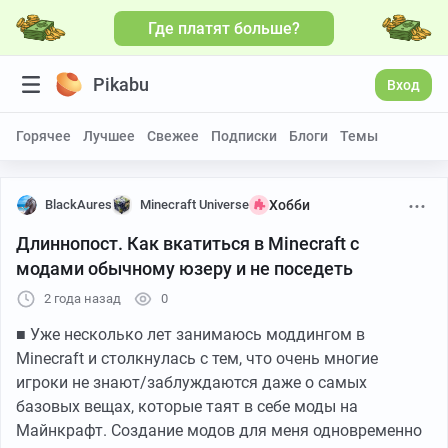
Где платят больше?
Pikabu
Вход
Горячее
Лучшее
Свежее
Подписки
Блоги
Темы
BlackAures
Minecraft Universe
Хобби
Длиннопост. Как вкатиться в Minecraft с
модами обычному юзеру и не поседеть
2 года назад
0
■ Уже несколько лет занимаюсь моддингом в
Minecraft и столкнулась с тем, что очень многие
игроки не знают/заблуждаются даже о самых
базовых вещах, которые таят в себе моды на
Майнкрафт. Создание модов для меня одновременно