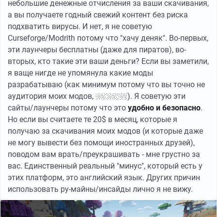
небольшие денежные отчисления за ваши скачивания,
а вы получаете годный свежий контент без риска
подхватить вирусы. И нет, я не советую
Curseforge/Modrith потому что "хачу деняк". Во-первых,
эти лаунчеры бесплатны (даже для пиратов), во-
вторых, кто такие эти ваши деньги? Если вы заметили,
я ваще нигде не упомянула какие моды
разрабатываю (как минимум потому что вы точно не
аудитория моих модов,
без обид
). Я советую эти
сайты/лаунчеры потому что это
удобно и безопасно
.
Но если вы считаете те 20$ в месяц, которые я
получаю за скачивания моих модов (и которые даже
не могу вывести без помощи иностранных друзей),
поводом вам врать/преукрашивать - мне грустно за
вас. Единственный реальный "минус", который есть у
этих платформ, это английский язык. Других причин
использовать ру-майны/инсайды лично я не вижу.