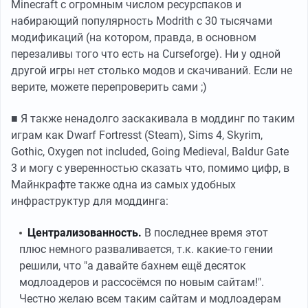
Minecraft с огромным числом ресурспаков и
набирающий популярность Modrith c 30 тысячами
модификаций (на котором, правда, в основном
перезаливы того что есть на Curseforge). Ни у одной
другой игры нет столько модов и скачиваний. Если не
верите, можете перепроверить сами ;)
■ Я также ненадолго заскакивала в моддинг по таким
играм как Dwarf Fortresst (Steam), Sims 4, Skyrim,
Gothic, Oxygen not included, Going Medieval, Baldur Gate
3 и могу с уверенностью сказать что, помимо цифр, в
Майнкрафте также одна из самых удобных
инфраструктур для моддинга:
Централизованность.
В последнее время этот
плюс немного разваливается, т.к. какие-то гении
решили, что "а давайте бахнем ещё десяток
модлоадеров и рассосёмся по новым сайтам!".
Честно желаю всем таким сайтам и модлоадерам