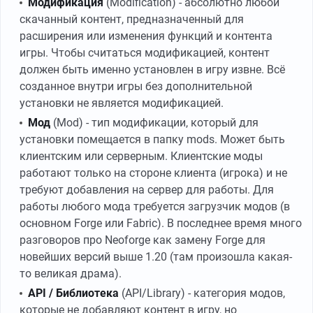
Модификация
(Modification) - абсолютно любой
скачанный контент, предназначенный для
расширения или изменения функций и контента
игры. Чтобы считаться модификацией, контент
должен быть именно установлен в игру извне. Всё
созданное внутри игры без дополнительной
установки не является модификацией.
Мод
(Mod) - тип модификации, который для
установки помещается в папку mods. Может быть
клиентским или серверным. Клиентские моды
работают только на стороне клиента (игрока) и не
требуют добавления на сервер для работы. Для
работы любого мода требуется загрузчик модов (в
основном Forge или Fabric). В последнее время много
разговоров про Neoforge как замену Forge для
новейших версий выше 1.20 (там произошла какая-
то великая драма).
API / Библиотека
(API/Library) - категория модов,
которые не добавляют контент в игру, но