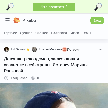
Что почитать?
Pikabu
Вход
Горячее
Лучшее
Свежее
Подписки
Блоги
Темы
LH.Oswald
Вторая Мировая
История
Девушка-рекордсмен, заслужившая
уважение всей страны. История Марины
Расковой
1 год назад
0