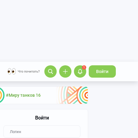
1
Войти
#Миру танков 16
Войти