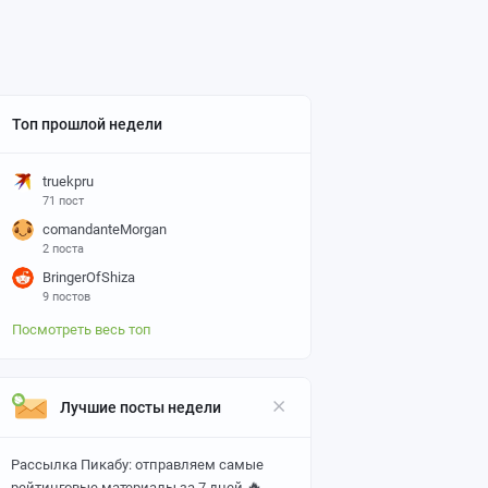
Топ прошлой недели
truekpru
71 пост
comandanteMorgan
2 поста
BringerOfShiza
9 постов
Посмотреть весь топ
Лучшие посты недели
Рассылка Пикабу: отправляем самые
🔥
рейтинговые материалы за 7 дней