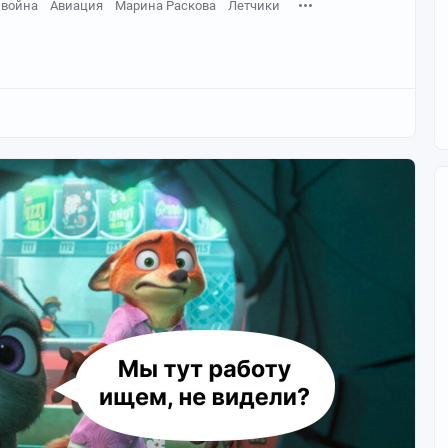
 война
Авиация
Марина Раскова
Летчики
. Через знакомых пробилась на приём к Сталину.
на требует аудиенции у вождя в самые тяжёлые дни
. В кремлёвском кабинете сидят двое - седоватый человек
оенной форме.
к рвутся защищать Родину. Дайте нам такую
 кабинету. Потом остановился:
твечать будете.