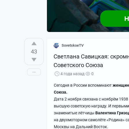
Три полка, которые изменили 
SovetskoeTV
43
Светлана Савицкая: скром
Советского Союза
4 года назад
0
Сегодня в России вспоминают
женщин,
Союза.
Дата 2 ноября связана с ноябрём 1938
высшую советскую награду. И первыми
знаменитые лётчицы
Валентина Гризо
Легендарный штурман
на двухмоторном самолёте «Родина» с
Москвы на Дальний Восток.