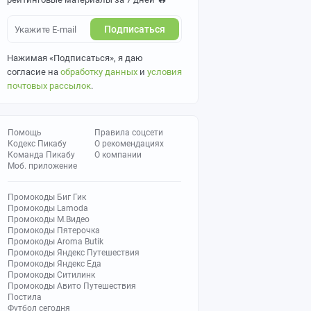
Подписаться
Нажимая «Подписаться», я даю
согласие на
обработку данных
и
условия
почтовых рассылок
.
Помощь
Правила соцсети
Кодекс Пикабу
О рекомендациях
Команда Пикабу
О компании
Моб. приложение
Промокоды Биг Гик
Промокоды Lamoda
Промокоды М.Видео
Промокоды Пятерочка
Промокоды Aroma Butik
Промокоды Яндекс Путешествия
Промокоды Яндекс Еда
Промокоды Ситилинк
Промокоды Авито Путешествия
Постила
Футбол сегодня