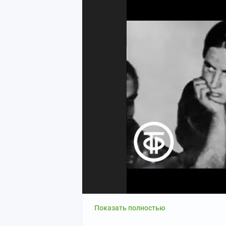
24 сентября 1938 года самолёт "Родин
Восток, 6000 километров пути. Двадцат
Штурман Марина Раскова была настоя
экипажей задача на грани возможного
пять мировых авиационных рекордов,
Восток. В 1938 она стала одной из пе
А тут женщины летят. Раскова сидела 
Во время Великой Отечественной Раск
усталости. Когда топливо кончалось, 
Расскажем о жизни и смерти отважного
Жёстко, но живы остались все.
вспоминала о своем рекордном перелет
Советская пресса взорвалась заголов
Раскова получила звезду Героя Советск
В кабинет к самому Сталину
Война началась, и Марина рвалась на 
рапорты, просила направить в боевую 
Показать полностью
"Женщинам не место в истребител