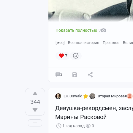
Показать полностью
3
[моё]
Военная история
Прошлое
Вели
7
2
LH.Oswald
Вторая Мировая
344
Девушка-рекордсмен, засл
Марины Расковой
1 год назад
0