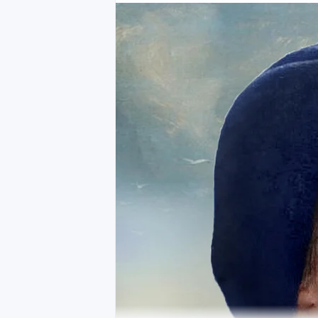
Девочка, которая хотела летат
В 1925 году тринадцатилетняя Марина 
голову к небу. Над городом пролетал с
кричали и размахивали руками, а Мар
когда-нибудь она будет там, в синеве.
Родители посмеивались над мечтами до
Обычная интеллигентная семья, где де
но никак не покорителями воздушного 
Но Марина оказалась упрямой. Закончи
на навигационные курсы. Единственное
служба. Мужчины считали: ну пусть д
не мужское это дело.