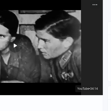
а" взлетел с подмосковного аэродрома. Цель - Дальний
ь шесть часов в воздухе без посадки - даже для мужских
щей «звездой» предвоенного СССР. Девушка установила
.
 совершила беспосадочный перелет Москва–Дальний
рвых женщин, удостоенных звания Героя Советского Союза.
за штурманским столиком и вела самолёт по курсу, не зная
ова инициировала создание женских авиаполков.
Гризодубова сажала машину в приморских болотах.
 старшего лейтенанта. Вы узнаете, что девушка
е и как она погибла в годы войны.
ками. Три девчонки стали национальными героинями.
ого Союза первой среди женщин - в 26 лет.
фронт. Бегала по кабинетам военачальников, писала
YouTube
34:14
●
часть. Ответ был один:
е."