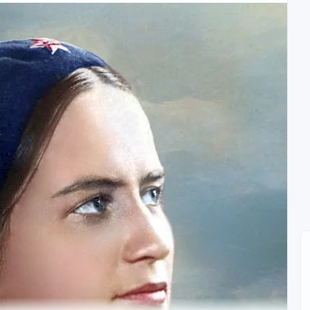
ь
Раскова стояла во дворе московского дома и задирала
амолёт - редкость для тех времён. Соседские мальчишки
ина молча смотрела на крылатую машину и знала точно:
чери. Отец работал инженером, мать - учительницей.
вочкам полагалось становиться врачами или педагогами,
океана.
в школу, она поступила не в педагогический институт, а
 место в авиации, где женщин терпели - штурманская
евчонка таблицы составляет и координаты высчитывает,