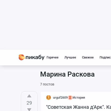
Горячее
Лучшее
Свежее
Подпис
Марина Раскова
7 постов
urguf2609
История
29
"Советская Жанна д'Арк". 