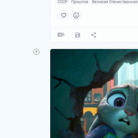
СССР
Прошлое
Великая Отечественная
Тогда Раскова пошла на отчаянный шаг
Представить страшно - молодая женщи
войны. Но её приняли.
1
Октябрь 1941 года, немцы под Москвой
с трубкой и решительная женщина в в
"Товарищ Сталин, тысячи девуше
возможность!"
Сталин долго молчал, прохаживался по
- А справитесь?
- Справимся!
- Хорошо. Но за провал головой о