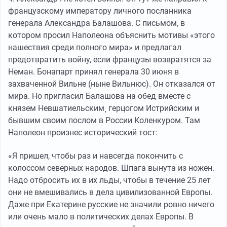
французскому императору личного посланника
генерала Александра Балашова. С письмом, в
котором просил Наполеона объяснить мотивы «этого
нашествия среди полного мира» и предлагал
предотвратить войну, если французы возвратятся за
Неман. Бонапарт принял генерала 30 июня в
захваченной Вильне (ныне Вильнюс). Он отказался от
мира. Но пригласил Балашова на обед вместе с
князем Невшатиельским¸ герцогом Истрийским и
бывшим своим послом в России Коленкуром. Там
Наполеон произнес исторический тост:
«Я пришел, чтобы раз и навсегда покончить с
колоссом северных народов. Шпага вынута из ножен.
Надо отбросить их в их льды, чтобы в течение 25 лет
они не вмешивались в дела цивилизованной Европы.
Даже при Екатерине русские не значили ровно ничего
или очень мало в политических делах Европы. В