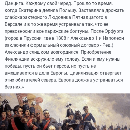
Данцига. Каждому свой черед. Прошло то время,
когда Екатерина делила Польшу. Заставляла дрожать
слабохарактерного Людовика Пятнадцатого в
Версале и в то же время устраивала так, что ее
превозносили все парижские болтуны. После Эрфурта
(город в Пруссии, где в 1808 г Александр 1 и Наполеон
заключили формальный союзный договор - Ред.)
Александр слишком возгордился. Приобретение
Финляндии вскружило ему голову. Если и ему нужны
победы, пусть он бьет персов, но пусть не
вмешивается в дела Европы. Цивилизация отвергает
этих обитателей севера. Европа должна устраиваться
без них.»