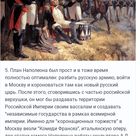
5. План Наполеона был прост и в тоже время
полностью оптимален: разбить русскую армию, войти
в Москву и короноваться там как новый русский
царь. После этого, сговорившись с частью российской
верхушки, он мог бы раздавать территории
Российской Империи своим вассалам и создавать
“независимые государства в рамках всемирной
империи. Именно для “коронационных торжеств” в
Москву везли “Комеди Франсез”, итальянскую оперу,
две статуи самого Наполеона работы скульптора А.Д.