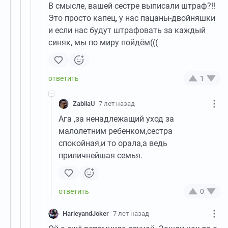
В смысле, вашей сестре выписали штраф?!!
Это просто капец, у нас пацаны-двойняшки
и если нас будут штрафовать за каждый
синяк, мы по миру пойдём(((
1
ZabilaU
7 лет назад
Ага ,за ненадлежащий уход за
малолетним ребенком,сестра
спокойная,и то орала,а ведь
приличнейшая семья.
0
HarleyandJoker
7 лет назад