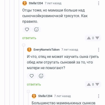
Stella1204
7 лет назад
Отцы тоже, но мамаши больше над
сыночкойкровиночкой трясутся. Как
правило.
0
EveryNameIsTaken
7 лет назад
И что, отец не может научить сына греть
обед или отругать сыновей за то, что
матери не помогают?
8
Stella1204
7 лет назад
Большинство маменькиных сынков