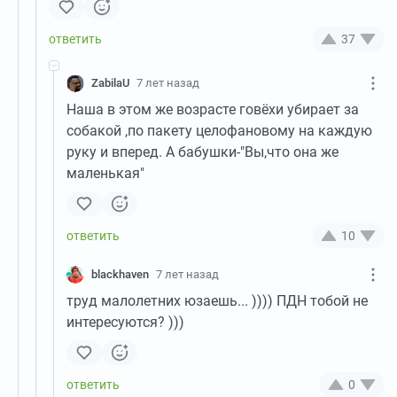
37
ZabilaU
7 лет назад
Наша в этом же возрасте говёхи убирает за
собакой ,по пакету целофановому на каждую
руку и вперед. А бабушки-"Вы,что она же
маленькая"
10
blackhaven
7 лет назад
труд малолетних юзаешь... )))) ПДН тобой не
интересуются? )))
0