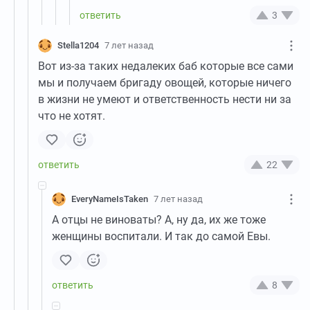
3
Stella1204
7 лет назад
Вот из-за таких недалеких баб которые все сами
мы и получаем бригаду овощей, которые ничего
в жизни не умеют и ответственность нести ни за
что не хотят.
22
EveryNameIsTaken
7 лет назад
А отцы не виноваты? А, ну да, их же тоже
женщины воспитали. И так до самой Евы.
8