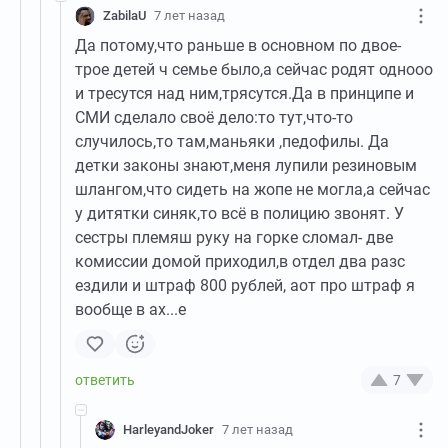
ZabilaU
7 лет назад
Да потому,что раньше в основном по двое-
трое детей ч семье было,а сейчас родят однооо
и тресутся над ним,трясутся.Да в принципе и
СМИ сделало своё дело:то тут,что-то
случилось,то там,маньяки ,педофилы. Да
детки законы знают,меня лупили резиновым
шлангом,что сидеть на жопе не могла,а сейчас
у дитятки синяк,то всё в полицию звонят. У
сестры племяш руку на горке сломал- две
комиссии домой приходил,в отдел два разс
ездили и штраф 800 рублей, аот про штраф я
вообще в ах...е
7
HarleyandJoker
7 лет назад