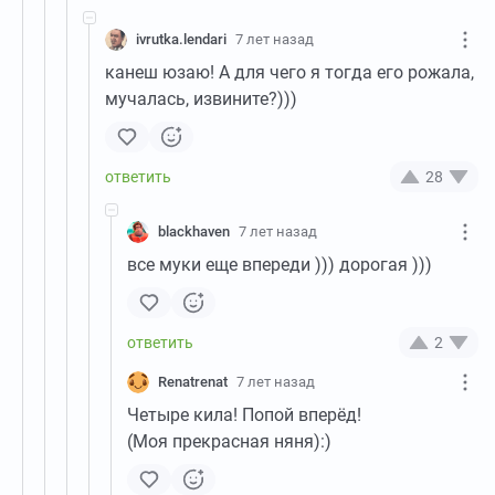
ivrutka.lendari
7 лет назад
канеш юзаю! А для чего я тогда его рожала,
мучалась, извините?)))
28
blackhaven
7 лет назад
все муки еще впереди ))) дорогая )))
2
Renatrenat
7 лет назад
Четыре кила! Попой вперёд!
(Моя прекрасная няня):)