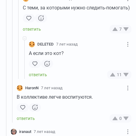
С теми, за которыми нужно следить-помогать)
7
DELETED
7 лет назад
А если это кот?
11
HaronN
7 лет назад
В коллективе легче воспитуются.
0
iranaut
7 лет назад