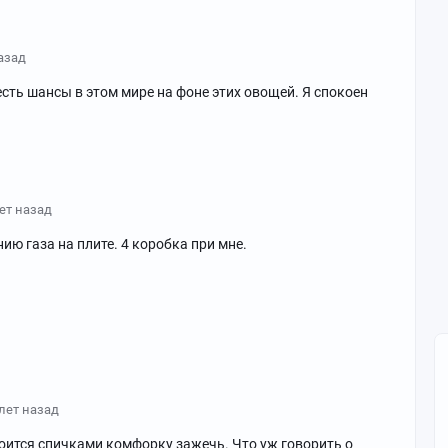
назад
есть шансы в этом мире на фоне этих овощей. Я спокоен
лет назад
ю газа на плите. 4 коробка при мне.
 лет назад
боится спичками комфорку зажечь. Что уж говорить о