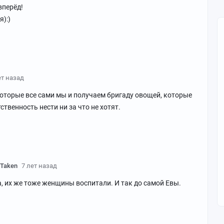
вперёд!
):)
ет назад
 которые все сами мы и получаем бригаду овощей, которые
ственность нести ни за что не хотят.
sTaken
7 лет назад
а, их же тоже женщины воспитали. И так до самой Евы.