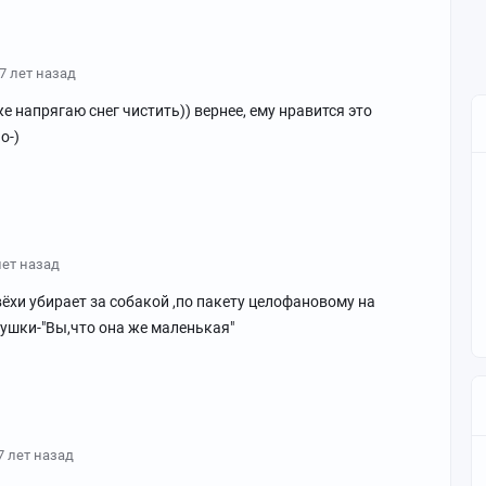
7 лет назад
уже напрягаю снег чистить)) вернее, ему нравится это
о-)
лет назад
вёхи убирает за собакой ,по пакету целофановому на
бушки-"Вы,что она же маленькая"
7 лет назад