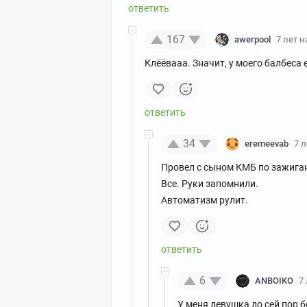
167
awerpool
7 лет 
Клёёвааа. Значит, у моего балбеса 
34
eremeevab
7 
Провел с сыном КМБ по зажигани
Все. Руки запомнили.
Автоматизм рулит.
6
ANBOIKO
7
У меня девушка до сей пор 