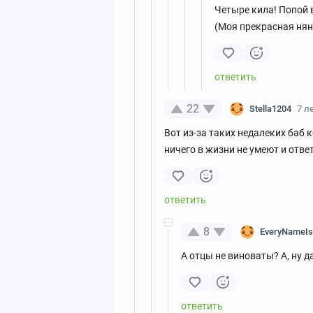
Четыре кила! Попой 
(Моя прекрасная няня
22
Stella1204
7 л
Вот из-за таких недалеких баб
ничего в жизни не умеют и ответ
8
EveryNameI
А отцы не виноваты? А, ну д