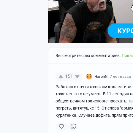
Вы смотрите срез комментариев.
Показ
151
HaronN
7 лет назад
Работаю в почти женском коллективе. У
тоже нет, а то не умеют. В 11 лет оди
общественном транспорте проехать, так
погреть, дитятушке 15. От слова "арми
курятника. Случаев дофига, прям приго