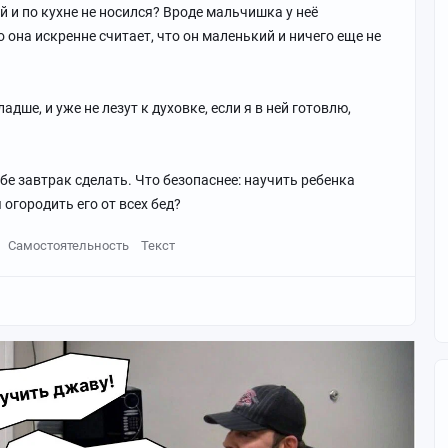
ей и по кухне не носился? Вроде мальчишка у неё
 она искренне считает, что он маленький и ничего еще не
адше, и уже не лезут к духовке, если я в ней готовлю,
бе завтрак сделать. Что безопаснее: научить ребенка
огородить его от всех бед?
Самостоятельность
Текст