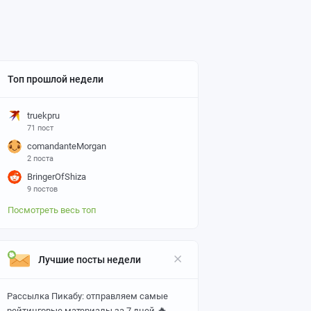
Топ прошлой недели
truekpru
71 пост
comandanteMorgan
2 поста
BringerOfShiza
9 постов
Посмотреть весь топ
Лучшие посты недели
Рассылка Пикабу: отправляем самые
🔥
рейтинговые материалы за 7 дней