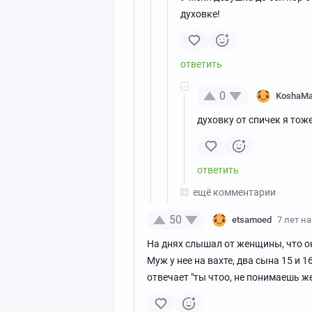
духовке!
0
KoshaMat
духовку от спичек я тож
ещё комментарии
50
etsamoed
7 лет н
На днях слышал от женщины, что она
Муж у нее на вахте, два сына 15 и 1
отвечает "ты чтоо, не понимаешь ж