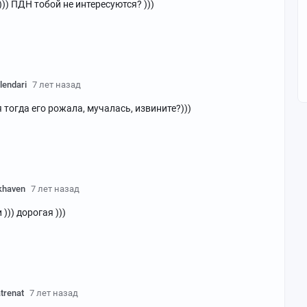
))) ПДН тобой не интересуются? )))
.lendari
7 лет назад
 тогда его рожала, мучалась, извините?)))
khaven
7 лет назад
))) дорогая )))
trenat
7 лет назад