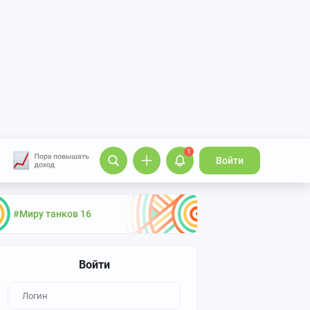
1
Войти
#Миру танков 16
Войти