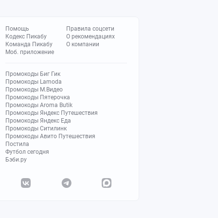
Помощь
Правила соцсети
Кодекс Пикабу
О рекомендациях
Команда Пикабу
О компании
Моб. приложение
Промокоды Биг Гик
Промокоды Lamoda
Промокоды М.Видео
Промокоды Пятерочка
Промокоды Aroma Butik
Промокоды Яндекс Путешествия
Промокоды Яндекс Еда
Промокоды Ситилинк
Промокоды Авито Путешествия
Постила
Футбол сегодня
Бэби.ру