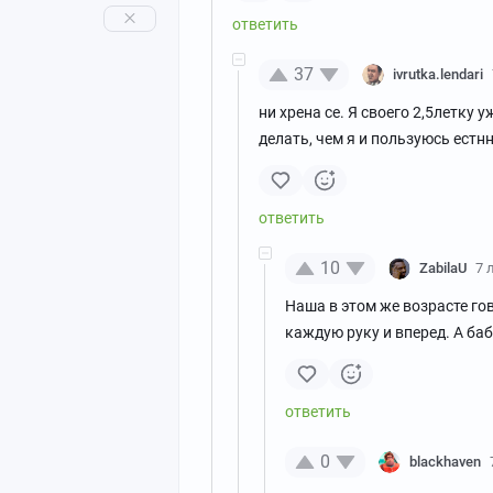
37
ivrutka.lendari
ни хрена се. Я своего 2,5летку 
делать, чем я и пользуюсь естнн
10
ZabilaU
7 
Наша в этом же возрасте го
каждую руку и вперед. А ба
0
blackhaven