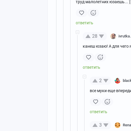
труд малолетних юзаешь... )
28
ivrutka
канеш юзаю! А для чего я
2
blac
все муки еще впереди 
3
Rena